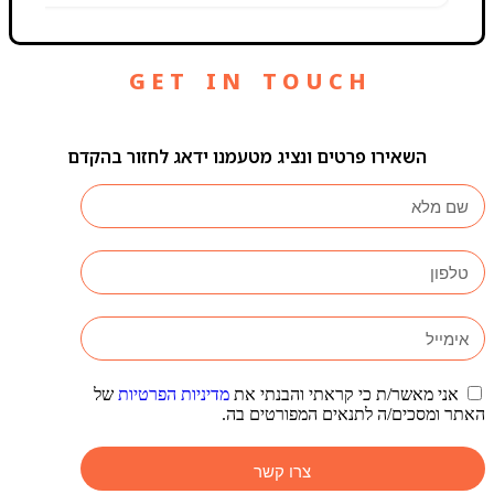
G E T I N T O U C H
השאירו פרטים ונציג מטעמנו ידאג לחזור בהקדם
אני מאשר/ת כי קראתי והבנתי את
מדיניות הפרטיות
של
האתר ומסכים/ה לתנאים המפורטים בה.
צרו קשר