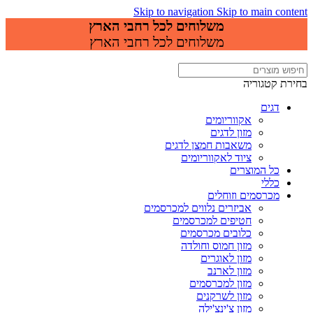
Skip to navigation
Skip to main content
משלוחים לכל רחבי הארץ
משלוחים לכל רחבי הארץ
בחירת קטגוריה
דגים
אקווריומים
מזון לדגים
משאבות חמצן לדגים
ציוד לאקווריומים
כל המוצרים
כללי
מכרסמים וזוחלים
אביזרים נלווים למכרסמים
חטיפים למכרסמים
כלובים מכרסמים
מזון חמוס וחולדה
מזון לאוגרים
מזון לארנב
מזון למכרסמים
מזון לשרקנים
מזון צ'ינצ'ילה