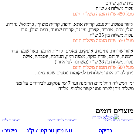
בית שאן, שוהם
עלות משלוח 28 ש"ח
מעל 450 ש"ח הזמנה משלוח חינם
איזור עפולה, יוקנעם, קריית אתא, חיפה, קריית מוצקין, כרמיאל, נהריה,
הגלי, צפת, טבריה, קצרין, עין גב, קריית שמונה, רמת הגולן, עכו
עלות משלוח בין 35 ש"ח
מעל 550 ש"ח הזמנה משלוח חינם
איזור שדרות, נתיבות, אופקים, צאלים, קריית ארבע, באר שבע, ערד,
דימונה, ירוחם, שדה בוקר, מצפה רמון, הערבה, יוטבתה, אילת
עלות משלוח בין 38 ש"ח (משתנה לפי איזור)
מעל 600 ש"ח הזמנה משלוח חינם
ניתן לבדוק אתנו משלוחים למקומות נוספים שלא צוינו…
זמן המשלוח החל מיום ההזמנה ועד 7 ימי עסקים. לבירורים על זמני
משלוח ניתן ליצור עמנו קשר טלפוני. טל"ח
מוצרים דומים
הוספה להשוואה
הוספה להשוואה
הוספה להשו
תצוגה מהירה
תצוגה מהירה
תצוגה מהי
בדיקה
ND מזון גור קטן 7 ק"ג
הוספה למועדפים
הוספה למועדפים
הוספה למוע