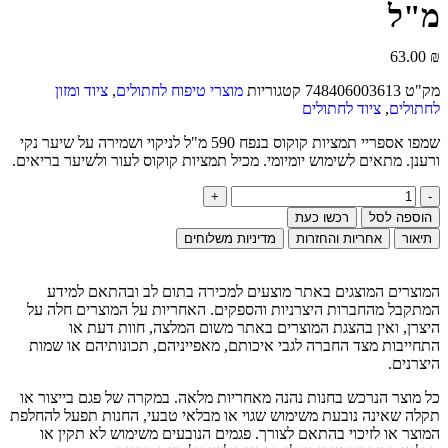
מ"ל
63.00
₪
מק"ט
748406003613
קטגוריות
מוצרי טיפוח לחתולים
,
ציוד ומזון
לחתולים
,
ציוד לחתולים
שמפו אספריי תמציות קוקוס בנפח 590 מ"ל לניקוי ושמירה על שיער נקי
ורענן. מתאים לשימוש יומיומי. מכיל תמציות קוקוס לעור ולשיער בריאים.
הוספה לסל
רכשו כעת
תיאור
אחריות והחזרות
מדיניות משלוחים
המוצרים המוצגים באתר מוצעים למכירה בתום לב ובהתאם למידע
המתקבל מהחברות היצרניות והספקים. האחריות על המוצרים חלה על
היצרן, ואין בהצגת המוצרים באתר משום המלצה, חוות דעת או
התחייבות מצד החברה לגבי איכותם, מאפייניהם, תכונותיהם או שמות
היצרנים.
כל מוצר הנרכש בחנות נהנה מאחריות מלאה. במקרה של פגם בייצור או
תקלה שאינה נובעת משימוש שגוי או מבלאי טבעי, החנות תפעל להחלפת
המוצר או לזיכוי בהתאם לצורך. פגמים הנובעים משימוש לא תקין או