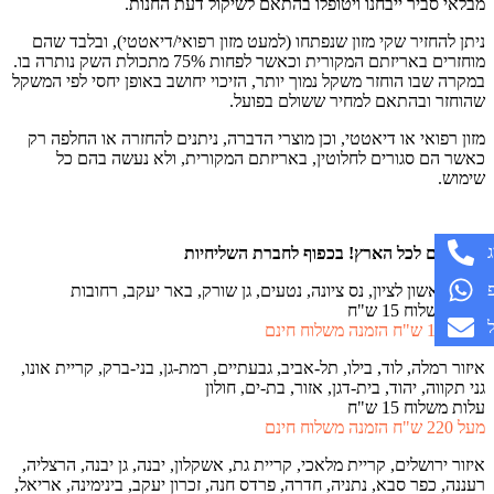
מבלאי סביר ייבחנו ויטופלו בהתאם לשיקול דעת החנות.
ניתן להחזיר שקי מזון שנפתחו (למעט מזון רפואי/דיאטטי), ובלבד שהם
מוחזרים באריזתם המקורית וכאשר לפחות 75% מתכולת השק נותרה בו.
במקרה שבו הוחזר משקל נמוך יותר, הזיכוי יחושב באופן יחסי לפי המשקל
שהוחזר ובהתאם למחיר ששולם בפועל.
מזון רפואי או דיאטטי, וכן מוצרי הדברה, ניתנים להחזרה או החלפה רק
כאשר הם סגורים לחלוטין, באריזתם המקורית, ולא נעשה בהם כל
שימוש.
משלוחים לכל הארץ!
בכפוף לחברת השליחיות
איזור ראשון לציון, נס ציונה, נטעים, גן שורק, באר יעקב, רחובות
עלות משלוח 15 ש"ח
מעל 130 ש"ח הזמנה משלוח חינם
איזור רמלה, לוד, בילו, תל-אביב, גבעתיים, רמת-גן, בני-ברק, קריית אונו,
גני תקווה, יהוד, בית-דגן, אזור, בת-ים, חולון
עלות משלוח 15 ש"ח
מעל 220 ש"ח הזמנה משלוח חינם
איזור ירושלים, קריית מלאכי, קריית גת, אשקלון, יבנה, גן יבנה, הרצליה,
רעננה, כפר סבא, נתניה, חדרה, פרדס חנה, זכרון יעקב, בינימינה, אריאל,