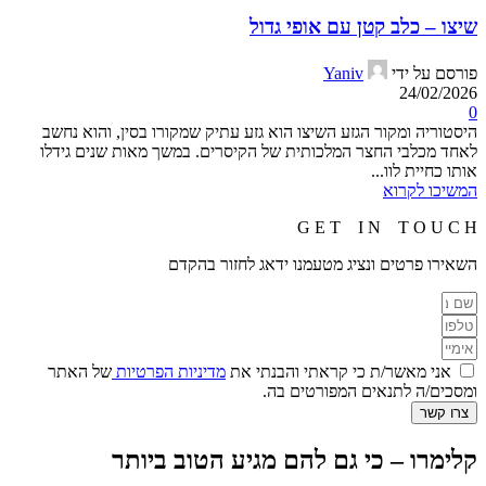
שיצו – כלב קטן עם אופי גדול
פורסם על ידי
Yaniv
24/02/2026
0
היסטוריה ומקור הגזע השיצו הוא גזע עתיק שמקורו בסין, והוא נחשב
לאחד מכלבי החצר המלכותית של הקיסרים. במשך מאות שנים גידלו
אותו כחיית לוו...
המשיכו לקרוא
G E T I N T O U C H
השאירו פרטים ונציג מטעמנו ידאג לחזור בהקדם
אני מאשר/ת כי קראתי והבנתי את
מדיניות הפרטיות
של האתר
ומסכים/ה לתנאים המפורטים בה.
צרו קשר
קלימרו – כי גם להם מגיע הטוב ביותר