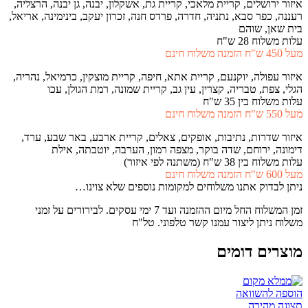
איזור ירושלים, קריית מלאכי, קריית גת, אשקלון, יבנה, גן יבנה, הרצליה,
רעננה, כפר סבא, נתניה, חדרה, פרדס חנה, זכרון יעקב, בינימינה, אריאל,
בית שאן, שוהם
עלות משלוח 28 ש"ח
מעל 450 ש"ח הזמנה משלוח חינם
איזור עפולה, יוקנעם, קריית אתא, חיפה, קריית מוצקין, כרמיאל, נהריה,
הגלי, צפת, טבריה, קצרין, עין גב, קריית שמונה, רמת הגולן, עכו
עלות משלוח בין 35 ש"ח
מעל 550 ש"ח הזמנה משלוח חינם
איזור שדרות, נתיבות, אופקים, צאלים, קריית ארבע, באר שבע, ערד,
דימונה, ירוחם, שדה בוקר, מצפה רמון, הערבה, יוטבתה, אילת
עלות משלוח בין 38 ש"ח (משתנה לפי איזור)
מעל 600 ש"ח הזמנה משלוח חינם
ניתן לבדוק אתנו משלוחים למקומות נוספים שלא צוינו…
זמן המשלוח החל מיום ההזמנה ועד 7 ימי עסקים. לבירורים על זמני
משלוח ניתן ליצור עמנו קשר טלפוני. טל"ח
מוצרים דומים
הוספה להשוואה
תצוגה מהירה