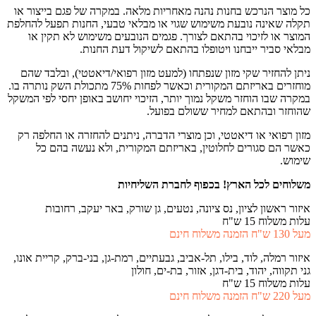
כל מוצר הנרכש בחנות נהנה מאחריות מלאה. במקרה של פגם בייצור או
תקלה שאינה נובעת משימוש שגוי או מבלאי טבעי, החנות תפעל להחלפת
המוצר או לזיכוי בהתאם לצורך. פגמים הנובעים משימוש לא תקין או
מבלאי סביר ייבחנו ויטופלו בהתאם לשיקול דעת החנות.
ניתן להחזיר שקי מזון שנפתחו (למעט מזון רפואי/דיאטטי), ובלבד שהם
מוחזרים באריזתם המקורית וכאשר לפחות 75% מתכולת השק נותרה בו.
במקרה שבו הוחזר משקל נמוך יותר, הזיכוי יחושב באופן יחסי לפי המשקל
שהוחזר ובהתאם למחיר ששולם בפועל.
מזון רפואי או דיאטטי, וכן מוצרי הדברה, ניתנים להחזרה או החלפה רק
כאשר הם סגורים לחלוטין, באריזתם המקורית, ולא נעשה בהם כל
שימוש.
משלוחים לכל הארץ!
בכפוף לחברת השליחיות
איזור ראשון לציון, נס ציונה, נטעים, גן שורק, באר יעקב, רחובות
עלות משלוח 15 ש"ח
מעל 130 ש"ח הזמנה משלוח חינם
איזור רמלה, לוד, בילו, תל-אביב, גבעתיים, רמת-גן, בני-ברק, קריית אונו,
גני תקווה, יהוד, בית-דגן, אזור, בת-ים, חולון
עלות משלוח 15 ש"ח
מעל 220 ש"ח הזמנה משלוח חינם