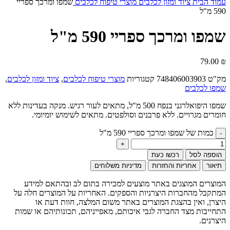
עמוד הבית
ציוד ומזון לכלבים
מוצרי טיפוח לכלבים
שמפו ומרכך ספריי
590 מ"ל
שמפו ומרכך ספריי 590 מ"ל
79.00
₪
מק"ט
748406003903
קטגוריות
מוצרי טיפוח לכלבים
,
ציוד ומזון לכלבים
,
שמפו לכלבים
שמפו היפואלרגני בנפח 500 מ"ל, מתאים לעור רגיש. מנקה בעדינות ללא
חומרים מגרויים. ללא פרבנים וסולפטים. מתאים לשימוש יומיומי.
כמות של שמפו ומרכך ספריי 590 מ"ל
הוספה לסל
רכשו כעת
תיאור
אחריות והחזרות
מדיניות משלוחים
המוצרים המוצגים באתר מוצעים למכירה בתום לב ובהתאם למידע
המתקבל מהחברות היצרניות והספקים. האחריות על המוצרים חלה על
היצרן, ואין בהצגת המוצרים באתר משום המלצה, חוות דעת או
התחייבות מצד החברה לגבי איכותם, מאפייניהם, תכונותיהם או שמות
היצרנים.