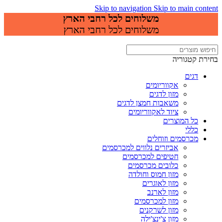
Skip to navigation
Skip to main content
משלוחים לכל רחבי הארץ
משלוחים לכל רחבי הארץ
בחירת קטגוריה
דגים
אקווריומים
מזון לדגים
משאבות חמצן לדגים
ציוד לאקווריומים
כל המוצרים
כללי
מכרסמים וזוחלים
אביזרים נלווים למכרסמים
חטיפים למכרסמים
כלובים מכרסמים
מזון חמוס וחולדה
מזון לאוגרים
מזון לארנב
מזון למכרסמים
מזון לשרקנים
מזון צ'ינצ'ילה