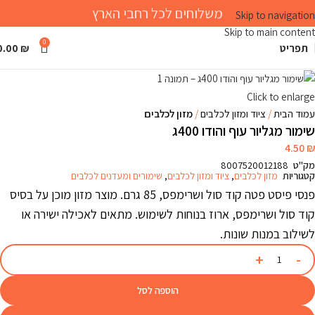
משלוחים לכל רחבי הארץ
Skip to navigation
Skip to main content
0
תפריט
₪
0.00
Click to enlarge
עמוד הבית
ציוד ומזון לכלבים
מזון לכלבים
שימור מגליור עוף והודו 400ג
4.50
₪
מק"ט
8007520012188
קטגוריות
מזון לכלבים
,
ציוד ומזון לכלבים
,
שימורים ומעדנים לכלבים
פנסי פיסט פטה קוד סול ושרימפס, 85 גרם. מוצר מזון מוכן על בסיס
קוד סול ושרימפס, ארוז בנוחות לשימוש. מתאים לאכילה ישירה או
לשילוב במנות שונות.
הוספה לסל