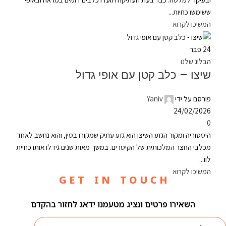
ששימשו כחיות...
המשיכו לקרוא
24
פבר
הבלוג שלנו
שיצו – כלב קטן עם אופי גדול
פורסם על ידי
Yaniv
24/02/2026
0
היסטוריה ומקור הגזע השיצו הוא גזע עתיק שמקורו בסין, והוא נחשב לאחד
מכלבי החצר המלכותית של הקיסרים. במשך מאות שנים גידלו אותו כחיית
לוו...
המשיכו לקרוא
G E T I N T O U C H
השאירו פרטים ונציג מטעמנו ידאג לחזור בהקדם