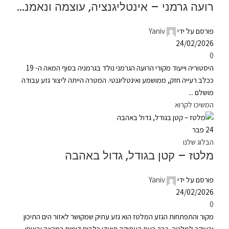
רועה גרמני – אינטליגנציה, עוצמה ונאמנות
פורסם על ידי
Yaniv
24/02/2026
0
היסטוריה וייעוד מקורי הרועה הגרמני נולד בגרמניה בסוף המאה ה- 19
ככלב רעייה חזק, ממושמע ואינטליגנטי. המטרה הייתה ליצור גזע עבודה
מושלם ...
המשיכו לקרוא
24
פבר
הבלוג שלנו
מלטז – קטן בגודל, גדול באהבה
פורסם על ידי
Yaniv
24/02/2026
0
מקור והתפתחות הגזע המלטז הוא גזע עתיק שמקושר לאזור הים התיכון
ובעיקר למלטה. כבר בעת העתיקה תועדו כלבים דומים במראה ובאופי