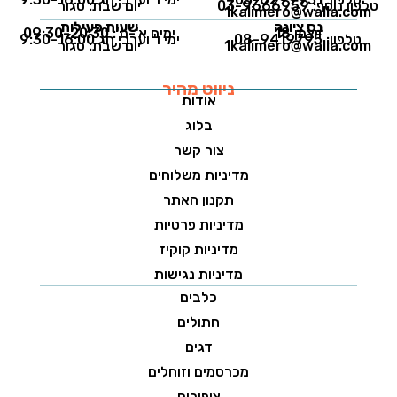
טלפון נוסף: 03-9666959
יום שבת: סגור
1kalimero@walla.com
נס ציונה
שעות פעילות
ויצמן 18
ימים א'-ה': 09:30-20:30
טלפון: 08-9419795
ימי ו' וערבי חג 9:30-16:00
1kalimero@walla.com
יום שבת: סגור
ניווט מהיר
אודות
בלוג
צור קשר
מדיניות משלוחים
תקנון האתר
מדיניות פרטיות
מדיניות קוקיז
מדיניות נגישות
כלבים
חתולים
דגים
מכרסמים וזוחלים
ציפורים