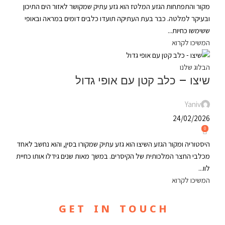
מקור והתפתחות הגזע המלטז הוא גזע עתיק שמקושר לאזור הים התיכון
ובעיקר למלטה. כבר בעת העתיקה תועדו כלבים דומים במראה ובאופי
ששימשו כחיות...
המשיכו לקרוא
הבלוג שלנו
שיצו – כלב קטן עם אופי גדול
Yaniv
24/02/2026
0
היסטוריה ומקור הגזע השיצו הוא גזע עתיק שמקורו בסין, והוא נחשב לאחד
מכלבי החצר המלכותית של הקיסרים. במשך מאות שנים גידלו אותו כחיית
לוו...
המשיכו לקרוא
G E T I N T O U C H