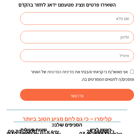
השאירו פרטים ונציג מטעמנו ידאג לחזור בהקדם
אני מאשר/ת כי קראתי והבנתי את
מדיניות הפרטיות
של האתר
ומסכים/ה לתנאים המפורטים בה.
צרו קשר
קלימרו – כי גם להם מגיע הטוב ביותר
הסניפים שלנו:
ראשון לציון
שעות פעילות
ז'בוטינסקי 25
ימים א'-ה': 09:30-20:30
טלפון: 03-6299931
ימי ו' וערבי חג 9:30-16:00