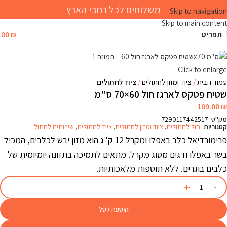
משלוחים לכל רחבי הארץ
Skip to navigation
Skip to main content
תפריט
₪
.00
Click to enlarge
עמוד הבית
ציוד ומזון לחתולים
ציוד לחתולים
שטיח פטקס לארגז חול 60×70 ס"מ
109.00
₪
מק"ט
7290117442517
קטגוריות
חול לחתולים
,
ציוד ומזון לחתולים
,
ציוד לחתולים
,
שירותים לחתול
פרימורדיאל כלב באפלו ומקרל 12 ק"ג הוא מזון יבש לכלבים, המכיל
בשר באפלו ודגים מסוג מקרל. מתאים לתמיכה בתזונה יומיומית של
כלבים בוגרים. ללא תוספות מלאכותיות.
הוספה לסל