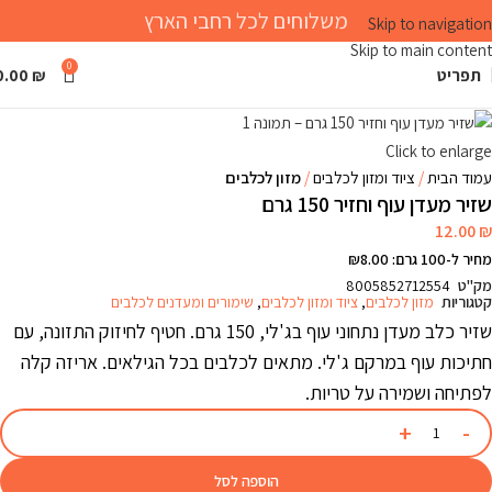
משלוחים לכל רחבי הארץ
Skip to navigation
Skip to main content
0
תפריט
₪
0.00
Click to enlarge
עמוד הבית
ציוד ומזון לכלבים
מזון לכלבים
שזיר מעדן עוף וחזיר 150 גרם
12.00
₪
מחיר ל-100 גרם: ₪8.00
מק"ט
8005852712554
קטגוריות
מזון לכלבים
,
ציוד ומזון לכלבים
,
שימורים ומעדנים לכלבים
שזיר כלב מעדן נתחוני עוף בג'לי, 150 גרם. חטיף לחיזוק התזונה, עם
חתיכות עוף במרקם ג'לי. מתאים לכלבים בכל הגילאים. אריזה קלה
לפתיחה ושמירה על טריות.
הוספה לסל