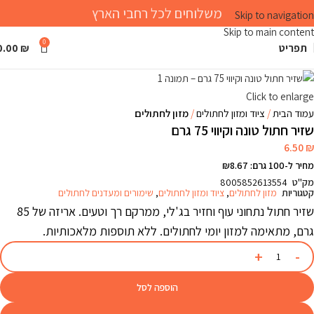
משלוחים לכל רחבי הארץ
Skip to navigation
Skip to main content
0
תפריט
₪
0.00
Click to enlarge
עמוד הבית
ציוד ומזון לחתולים
מזון לחתולים
שזיר חתול טונה וקיווי 75 גרם
6.50
₪
מחיר ל-100 גרם: ₪8.67
מק"ט
8005852613554
קטגוריות
מזון לחתולים
,
ציוד ומזון לחתולים
,
שימורים ומעדנים לחתולים
שזיר חתול נתחוני עוף וחזיר בג'לי, ממרקם רך וטעים. אריזה של 85
גרם, מתאימה למזון יומי לחתולים. ללא תוספות מלאכותיות.
הוספה לסל