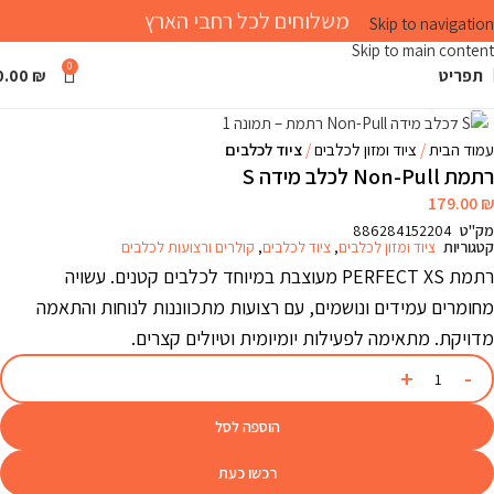
משלוחים לכל רחבי הארץ
Skip to navigation
Skip to main content
0
תפריט
₪
0.00
Click to enlarge
עמוד הבית
ציוד ומזון לכלבים
ציוד לכלבים
רתמת Non-Pull לכלב מידה S
179.00
₪
מק"ט
886284152204
קטגוריות
ציוד ומזון לכלבים
,
ציוד לכלבים
,
קולרים ורצועות לכלבים
רתמת PERFECT XS מעוצבת במיוחד לכלבים קטנים. עשויה
מחומרים עמידים ונושמים, עם רצועות מתכווננות לנוחות והתאמה
מדויקת. מתאימה לפעילות יומיומית וטיולים קצרים.
הוספה לסל
רכשו כעת