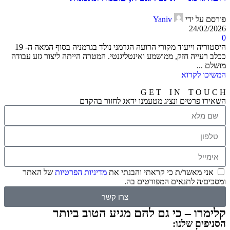
פורסם על ידי
Yaniv
24/02/2026
0
היסטוריה וייעוד מקורי הרועה הגרמני נולד בגרמניה בסוף המאה ה- 19
ככלב רעייה חזק, ממושמע ואינטליגנטי. המטרה הייתה ליצור גזע עבודה
מושלם ...
המשיכו לקרוא
G E T I N T O U C H
השאירו פרטים ונציג מטעמנו ידאג לחזור בהקדם
אני מאשר/ת כי קראתי והבנתי את
מדיניות הפרטיות
של האתר
ומסכים/ה לתנאים המפורטים בה.
צרו קשר
קלימרו – כי גם להם מגיע הטוב ביותר
הסניפים שלנו: