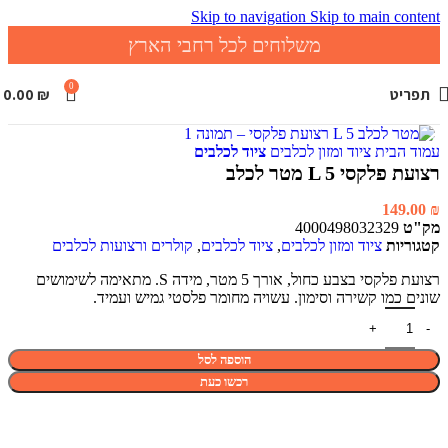
Skip to navigation
Skip to main content
משלוחים לכל רחבי הארץ
0
תפריט
₪
0.00
Click to enlarge
עמוד הבית
ציוד ומזון לכלבים
ציוד לכלבים
רצועת פלקסי L 5 מטר לכלב
149.00
₪
מק"ט
4000498032329
קטגוריות
ציוד ומזון לכלבים
,
ציוד לכלבים
,
קולרים ורצועות לכלבים
רצועת פלקסי בצבע כחול, אורך 5 מטר, מידה S. מתאימה לשימושים
שונים כמו קשירה וסימון. עשויה מחומר פלסטי גמיש ועמיד.
הוספה לסל
רכשו כעת
תיאור