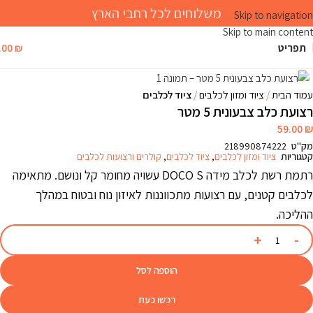
משלוחים לכל רחבי הארץ
Skip to navigation
Skip to main content
תפריט
₪
.00
Click to enlarge
עמוד הבית
ציוד ומזון לכלבים
ציוד לכלבים
רצועת כלב צבעונית 5 מטר
59.00
₪
מק"ט
218990874222
קטגוריות
ציוד ומזון לכלבים
,
ציוד לכלבים
,
קולרים ורצועות לכלבים
רתמת רשת לכלב מידה DOCO S עשויה מחומר קל ונושם. מתאימה
לכלבים קטנים, עם רצועות מתכווננות לאיזון נוח ובטוח במהלך
ההליכה.
הוספה לסל
רכשו כעת