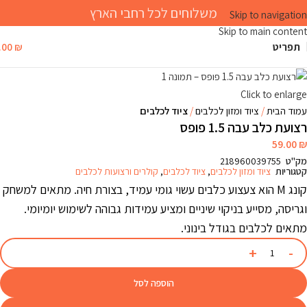
משלוחים לכל רחבי הארץ
Skip to navigation
Skip to main content
תפריט
₪
.00
Click to enlarge
עמוד הבית
ציוד ומזון לכלבים
ציוד לכלבים
רצועת כלב עבה 1.5 פופס
59.00
₪
מק"ט
218960039755
קטגוריות
ציוד ומזון לכלבים
,
ציוד לכלבים
,
קולרים ורצועות לכלבים
קונג M הוא צעצוע כלבים עשוי גומי עמיד, בצורת חיה. מתאים למשחק
וגריסה, מסייע בניקוי שיניים ומציע עמידות גבוהה לשימוש יומיומי.
מתאים לכלבים בגודל בינוני.
הוספה לסל