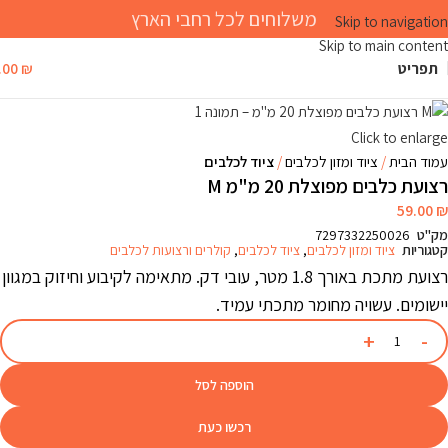
משלוחים לכל רחבי הארץ
Skip to navigation
Skip to main content
תפריט
₪
.00
Click to enlarge
עמוד הבית
ציוד ומזון לכלבים
ציוד לכלבים
רצועת כלבים מפוצלת 20 מ"מ M
59.00
₪
מק"ט
7297332250026
קטגוריות
ציוד ומזון לכלבים
,
ציוד לכלבים
,
קולרים ורצועות לכלבים
רצועת מתכת באורך 1.8 מטר, עובי דק. מתאימה לקיבוע וחיזוק במגוון
יישומים. עשויה מחומר מתכתי עמיד.
הוספה לסל
רכשו כעת