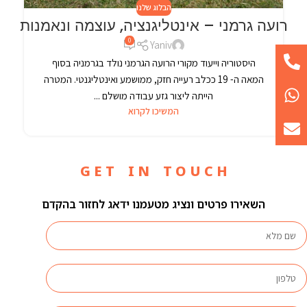
הבלוג שלנו
רועה גרמני – אינטליגנציה, עוצמה ונאמנות
0
Yaniv
היסטוריה וייעוד מקורי הרועה הגרמני נולד בגרמניה בסוף
המאה ה- 19 ככלב רעייה חזק, ממושמע ואינטליגנטי. המטרה
הייתה ליצור גזע עבודה מושלם ...
המשיכו לקרוא
G E T I N T O U C H
השאירו פרטים ונציג מטעמנו ידאג לחזור בהקדם