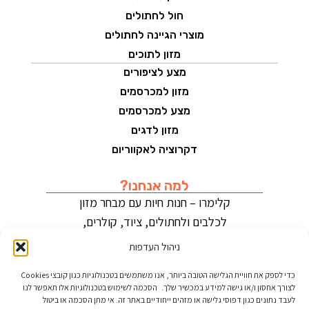
חול לחתולים
מוצרי הגיינה לחתולים
מזון לתוכים
מצע לציפורים
מזון למכרסמים
מצע למכרסמים
מזון לדגים
דקרוציה לאקווריום
למה אנחנו?
קלימרו – חנות חיות עם מבחר מזון
לכלבים ולחתולים, ציוד, קולרים,
צעצועים ומוצרים משלימים.
ניהול העדפות
איכות, שירות ואהבה לחיות מחמד.
כדי לספק את חוויית הגלישה הטובה ביותר, אנו משתמשים בטכנולוגיות כגון קובצי Cookies
לצורך אחסון ו/או גישה למידע במכשיר שלך. הסכמה לשימוש בטכנולוגיות אלו תאפשר לנו
לעבד נתונים כגון דפוסי גלישה או מזהים ייחודיים באתר זה. אי מתן הסכמה או ביטול