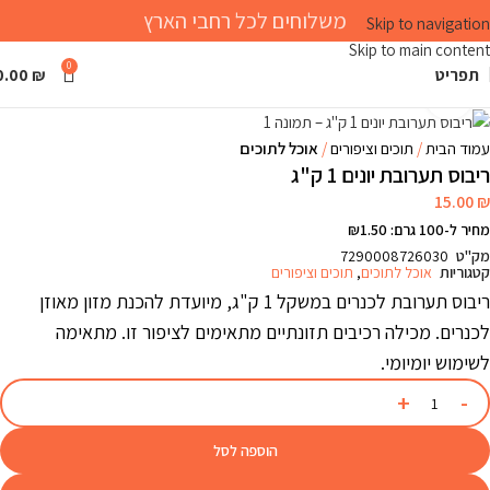
משלוחים לכל רחבי הארץ
Skip to navigation
Skip to main content
0
תפריט
₪
0.00
Click to enlarge
עמוד הבית
תוכים וציפורים
אוכל לתוכים
ריבוס תערובת יונים 1 ק"ג
15.00
₪
מחיר ל-100 גרם: ₪1.50
מק"ט
7290008726030
קטגוריות
אוכל לתוכים
,
תוכים וציפורים
ריבוס תערובת לכנרים במשקל 1 ק"ג, מיועדת להכנת מזון מאוזן
לכנרים. מכילה רכיבים תזונתיים מתאימים לציפור זו. מתאימה
לשימוש יומיומי.
הוספה לסל