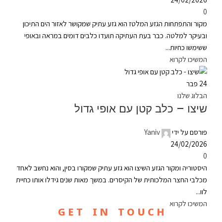
0
מקור והתפתחות הגזע המלטז הוא גזע עתיק שמקושר לאזור הים התיכון
ובעיקר למלטה. כבר בעת העתיקה תועדו כלבים דומים במראה ובאופי
ששימשו כחיות...
המשיכו לקרוא
24
פבר
הבלוג שלנו
שיצו – כלב קטן עם אופי גדול
פורסם על ידי
Yaniv
24/02/2026
0
היסטוריה ומקור הגזע השיצו הוא גזע עתיק שמקורו בסין, והוא נחשב לאחד
מכלבי החצר המלכותית של הקיסרים. במשך מאות שנים גידלו אותו כחיית
לוו...
המשיכו לקרוא
G E T I N T O U C H