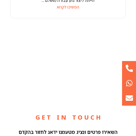
הייתה ליצור גזע עבודה מושלם ...
המשיכו לקרוא
G E T I N T O U C H
השאירו פרטים ונציג מטעמנו ידאג לחזור בהקדם