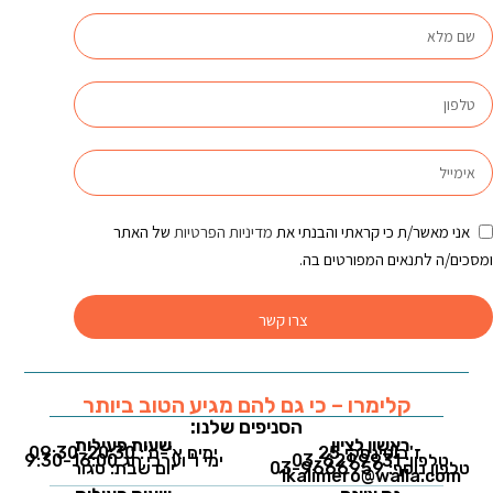
אני מאשר/ת כי קראתי והבנתי את
מדיניות הפרטיות
של האתר
ומסכים/ה לתנאים המפורטים בה.
צרו קשר
קלימרו – כי גם להם מגיע הטוב ביותר
הסניפים שלנו:
ראשון לציון
שעות פעילות
ז'בוטינסקי 25
ימים א'-ה': 09:30-20:30
טלפון: 03-6299931
ימי ו' וערבי חג 9:30-16:00
טלפון נוסף: 03-9666959
יום שבת: סגור
1kalimero@walla.com