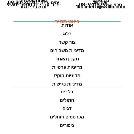
נס ציונה
שעות פעילות
ויצמן 18
ימים א'-ה': 09:30-20:30
טלפון: 08-9419795
ימי ו' וערבי חג 9:30-16:00
1kalimero@walla.com
יום שבת: סגור
ניווט מהיר
אודות
בלוג
צור קשר
מדיניות משלוחים
תקנון האתר
מדיניות פרטיות
מדיניות קוקיז
מדיניות נגישות
כלבים
חתולים
דגים
מכרסמים וזוחלים
ציפורים