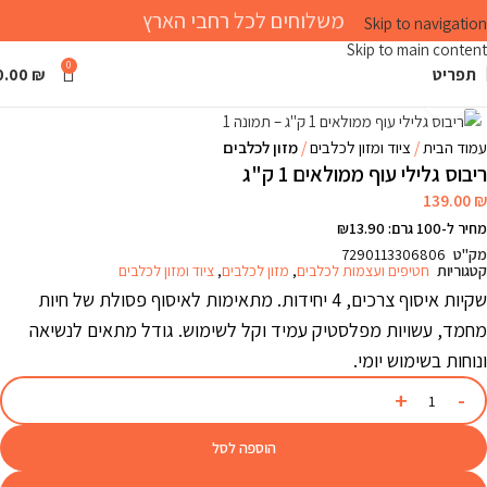
משלוחים לכל רחבי הארץ
Skip to navigation
Skip to main content
0
תפריט
₪
0.00
Click to enlarge
עמוד הבית
ציוד ומזון לכלבים
מזון לכלבים
ריבוס גלילי עוף ממולאים 1 ק"ג
139.00
₪
מחיר ל-100 גרם: ₪13.90
מק"ט
7290113306806
קטגוריות
חטיפים ועצמות לכלבים
,
מזון לכלבים
,
ציוד ומזון לכלבים
שקיות איסוף צרכים, 4 יחידות. מתאימות לאיסוף פסולת של חיות
מחמד, עשויות מפלסטיק עמיד וקל לשימוש. גודל מתאים לנשיאה
ונוחות בשימוש יומי.
הוספה לסל