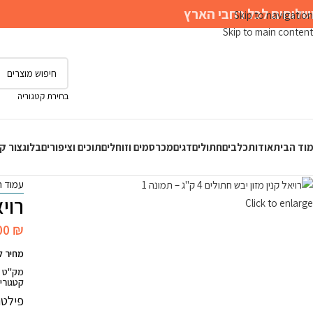
לוחים לכל רחבי הארץ
Skip to navigation
Skip to main content
בחירת קטגוריה
וד הבית
אודות
כלבים
חתולים
דגים
מכרסמים וזוחלים
תוכים וציפורים
בלוג
צור ק
עמוד 
רויא
Click to enlarge
00
₪
מחיר ל-100 גרם: 3
מק"ט
קטגורי