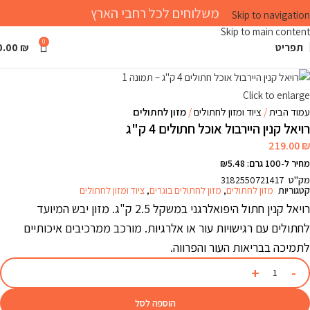
משלוחים לכל רחבי הארץ
Skip to navigation
Skip to main content
0
תפריט
₪
0.00
Click to enlarge
עמוד הבית
ציוד ומזון לחתולים
מזון לחתולים
רויאל קנין היירבול אוכל חתולים 4 ק"ג
219.00
₪
מחיר ל-100 גרם: ₪5.48
מק"ט
3182550721417
קטגוריות
מזון לחתולים
,
מזון לחתולים בוגרים
,
ציוד ומזון לחתולים
רויאל קנין חתול היפואלרגני במשקל 2.5 ק"ג. מזון יבש המיועד
לחתולים עם רגישויות עור או אלרגיות. מורכב ממרכיבים איכותיים
לתמיכה בבריאות העור והפרווה.
הוספה לסל