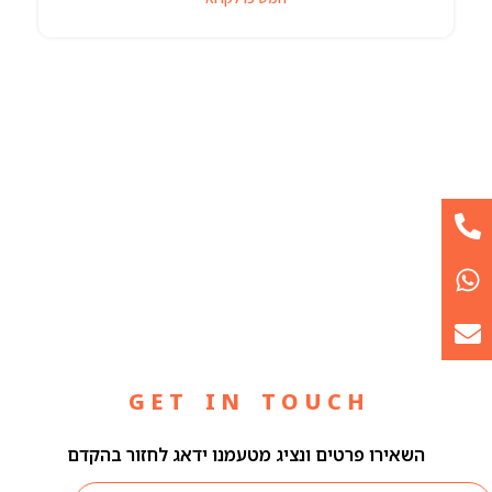
G E T I N T O U C H
השאירו פרטים ונציג מטעמנו ידאג לחזור בהקדם