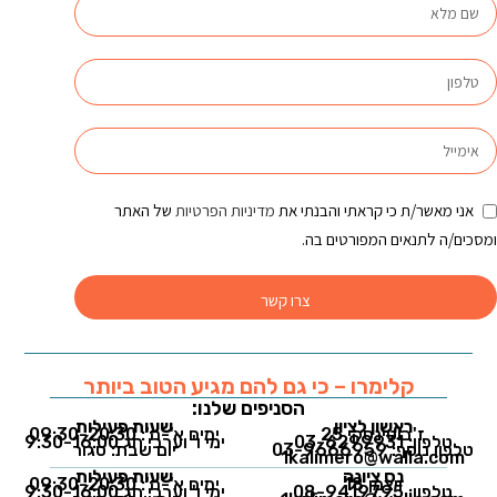
אני מאשר/ת כי קראתי והבנתי את
מדיניות הפרטיות
של האתר
ומסכים/ה לתנאים המפורטים בה.
צרו קשר
קלימרו – כי גם להם מגיע הטוב ביותר
הסניפים שלנו:
ראשון לציון
שעות פעילות
ז'בוטינסקי 25
ימים א'-ה': 09:30-20:30
טלפון: 03-6299931
ימי ו' וערבי חג 9:30-16:00
טלפון נוסף: 03-9666959
יום שבת: סגור
1kalimero@walla.com
נס ציונה
שעות פעילות
ויצמן 18
ימים א'-ה': 09:30-20:30
טלפון: 08-9419795
ימי ו' וערבי חג 9:30-16:00