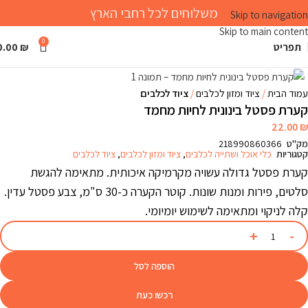
משלוחים לכל רחבי הארץ
Skip to navigation
Skip to main content
0
תפריט
₪
0.00
Click to enlarge
עמוד הבית
ציוד ומזון לכלבים
ציוד לכלבים
קערת פסטל בינונית לחיות מחמד
22.00
₪
מק"ט
218990860366
קטגוריות
כלי אוכל ושתייה לכלבים
,
ציוד ומזון לכלבים
,
ציוד לכלבים
קערת פסטל גדולה עשויה מקרמיקה איכותית. מתאימה להגשת
סלטים, פירות ומנות שונות. קוטר הקערה כ-30 ס"מ, צבע פסטל עדין.
קלה לניקוי ומתאימה לשימוש יומיומי.
הוספה לסל
רכשו כעת