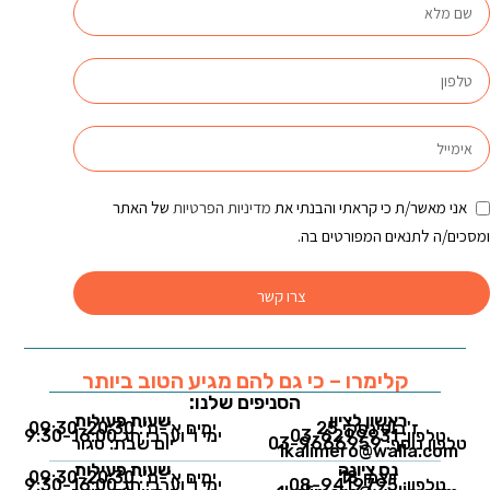
אני מאשר/ת כי קראתי והבנתי את
מדיניות הפרטיות
של האתר
ומסכים/ה לתנאים המפורטים בה.
צרו קשר
קלימרו – כי גם להם מגיע הטוב ביותר
הסניפים שלנו:
ראשון לציון
שעות פעילות
ז'בוטינסקי 25
ימים א'-ה': 09:30-20:30
טלפון: 03-6299931
ימי ו' וערבי חג 9:30-16:00
טלפון נוסף: 03-9666959
יום שבת: סגור
1kalimero@walla.com
נס ציונה
שעות פעילות
ויצמן 18
ימים א'-ה': 09:30-20:30
טלפון: 08-9419795
ימי ו' וערבי חג 9:30-16:00