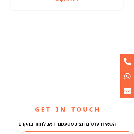
G E T I N T O U C H
השאירו פרטים ונציג מטעמנו ידאג לחזור בהקדם