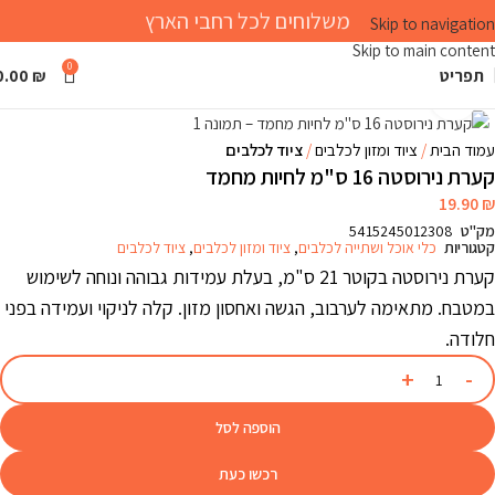
משלוחים לכל רחבי הארץ
Skip to navigation
Skip to main content
0
תפריט
₪
0.00
Click to enlarge
עמוד הבית
ציוד ומזון לכלבים
ציוד לכלבים
קערת נירוסטה 16 ס"מ לחיות מחמד
19.90
₪
מק"ט
5415245012308
קטגוריות
כלי אוכל ושתייה לכלבים
,
ציוד ומזון לכלבים
,
ציוד לכלבים
קערת נירוסטה בקוטר 21 ס"מ, בעלת עמידות גבוהה ונוחה לשימוש
במטבח. מתאימה לערבוב, הגשה ואחסון מזון. קלה לניקוי ועמידה בפני
חלודה.
הוספה לסל
רכשו כעת