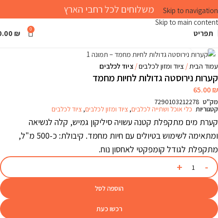
משלוחים לכל רחבי הארץ
Skip to navigation
Skip to main content
0
תפריט
₪
0.00
Click to enlarge
עמוד הבית
ציוד ומזון לכלבים
ציוד לכלבים
קערות נירוסטה גדולות לחיות מחמד
65.00
₪
מק"ט
7290103212278
קטגוריות
כלי אוכל ושתייה לכלבים
,
ציוד ומזון לכלבים
,
ציוד לכלבים
קערת מים מתקפלת קטנה עשויה סיליקון גמיש, קלה לנשיאה
ומתאימה לשימוש בטיולים עם חיות מחמד. קיבולת: כ-500 מ"ל,
מתקפלת לגודל קומפקטי לאחסון נוח.
הוספה לסל
רכשו כעת