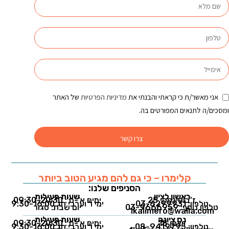
אני מאשר/ת כי קראתי והבנתי את
מדיניות הפרטיות
של האתר
ומסכים/ה לתנאים המפורטים בה.
צרו קשר
קלימרו – כי גם להם מגיע הטוב ביותר
הסניפים שלנו:
ראשון לציון
שעות פעילות
ז'בוטינסקי 25
ימים א'-ה': 09:30-20:30
טלפון: 03-6299931
ימי ו' וערבי חג 9:30-16:00
טלפון נוסף: 03-9666959
יום שבת: סגור
1kalimero@walla.com
נס ציונה
שעות פעילות
ויצמן 18
ימים א'-ה': 09:30-20:30
טלפון: 08-9419795
ימי ו' וערבי חג 9:30-16:00