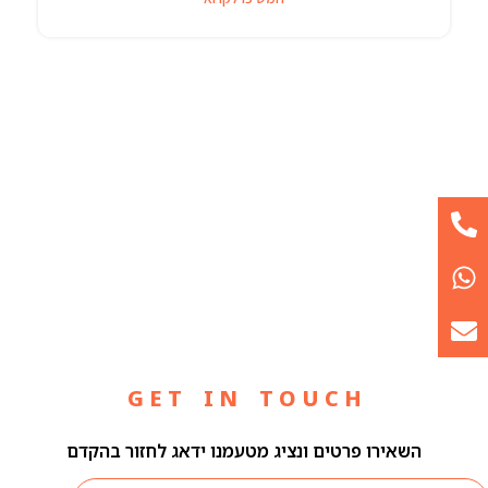
G E T I N T O U C H
השאירו פרטים ונציג מטעמנו ידאג לחזור בהקדם