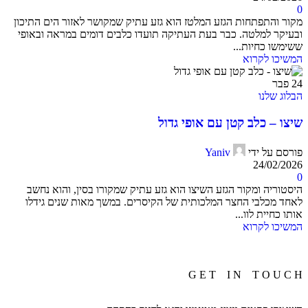
0
מקור והתפתחות הגזע המלטז הוא גזע עתיק שמקושר לאזור הים התיכון
ובעיקר למלטה. כבר בעת העתיקה תועדו כלבים דומים במראה ובאופי
ששימשו כחיות...
המשיכו לקרוא
24
פבר
הבלוג שלנו
שיצו – כלב קטן עם אופי גדול
פורסם על ידי
Yaniv
24/02/2026
0
היסטוריה ומקור הגזע השיצו הוא גזע עתיק שמקורו בסין, והוא נחשב
לאחד מכלבי החצר המלכותית של הקיסרים. במשך מאות שנים גידלו
אותו כחיית לוו...
המשיכו לקרוא
G E T I N T O U C H