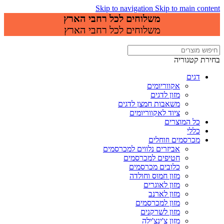
Skip to navigation
Skip to main content
משלוחים לכל רחבי הארץ
משלוחים לכל רחבי הארץ
בחירת קטגוריה
דגים
אקווריומים
מזון לדגים
משאבות חמצן לדגים
ציוד לאקווריומים
כל המוצרים
כללי
מכרסמים וזוחלים
אביזרים נלווים למכרסמים
חטיפים למכרסמים
כלובים מכרסמים
מזון חמוס וחולדה
מזון לאוגרים
מזון לארנב
מזון למכרסמים
מזון לשרקנים
מזון צ'ינצ'ילה