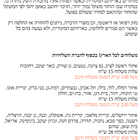
מוחזרים באריזתם המקורית וכאשר לפחות 75% מתכולת השק נותרה בו.
במקרה שבו הוחזר משקל נמוך יותר, הזיכוי יחושב באופן יחסי לפי המשקל
שהוחזר ובהתאם למחיר ששולם בפועל.
מזון רפואי או דיאטטי, וכן מוצרי הדברה, ניתנים להחזרה או החלפה רק
כאשר הם סגורים לחלוטין, באריזתם המקורית, ולא נעשה בהם כל
שימוש.
משלוחים לכל הארץ!
בכפוף לחברת השליחיות
איזור ראשון לציון, נס ציונה, נטעים, גן שורק, באר יעקב, רחובות
עלות משלוח 15 ש"ח
מעל 130 ש"ח הזמנה משלוח חינם
איזור רמלה, לוד, בילו, תל-אביב, גבעתיים, רמת-גן, בני-ברק, קריית אונו,
גני תקווה, יהוד, בית-דגן, אזור, בת-ים, חולון
עלות משלוח 15 ש"ח
מעל 220 ש"ח הזמנה משלוח חינם
איזור ירושלים, קריית מלאכי, קריית גת, אשקלון, יבנה, גן יבנה, הרצליה,
רעננה, כפר סבא, נתניה, חדרה, פרדס חנה, זכרון יעקב, בינימינה, אריאל,
בית שאן, שוהם
עלות משלוח 28 ש"ח
מעל 450 ש"ח הזמנה משלוח חינם