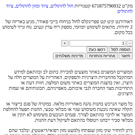
מק"ט
671875796932
קטגוריות
חול לחתולים
,
ציוד ומזון לחתולים
,
ציוד
לחתולים
דאודורנט קיט קט ספרינקלס לחול בניחוח בייבי פאודר, מגיע באריזה של
2 יחידות. מתאים לשימוש יומיומי, מספק ריח עדין ונעים. נוח ונייד לשימוש
בכל מקום.
הוספה לסל
רכשו כעת
תיאור
אחריות והחזרות
מדיניות משלוחים
המוצרים המוצגים באתר מוצעים למכירה בתום לב ובהתאם למידע
המתקבל מהחברות היצרניות והספקים. האחריות על המוצרים חלה על
היצרן, ואין בהצגת המוצרים באתר משום המלצה, חוות דעת או
התחייבות מצד החברה לגבי איכותם, מאפייניהם, תכונותיהם או שמות
היצרנים.
כל מוצר הנרכש בחנות נהנה מאחריות מלאה. במקרה של פגם בייצור או
תקלה שאינה נובעת משימוש שגוי או מבלאי טבעי, החנות תפעל להחלפת
המוצר או לזיכוי בהתאם לצורך. פגמים הנובעים משימוש לא תקין או
מבלאי סביר ייבחנו ויטופלו בהתאם לשיקול דעת החנות.
ניתן להחזיר שקי מזון שנפתחו (למעט מזון רפואי/דיאטטי), ובלבד שהם