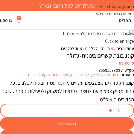
משלוחים לכל רחבי הארץ
Skip to navigation
Skip to main content
0
תפריט
₪
0.00
Click to enlarge
עמוד הבית
ציוד ומזון לכלבים
ציוד לכלבים
קונג בובת קשרים בינונית-גדולה
89.00
₪
מק"ט
35585533087
קטגוריות
ציוד ומזון לכלבים
,
ציוד לכלבים
,
צעצועים ומשחקים לכלבים
קונג זוג כדורים מצפצפים עשויים מחומר עמיד ובטוח לכלבים. כל
כדור מפיק צפצוף עם לחיצה, מתאים למשחק ולפעילות גופנית. קוטר
הכדורים כ-6 ס"מ.
הוספה לסל