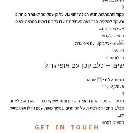
0
מקור והתפתחות הגזע המלטז הוא גזע עתיק שמקושר לאזור הים התיכון
ובעיקר למלטה. כבר בעת העתיקה תועדו כלבים דומים במראה ובאופי
ששימשו כחיות...
המשיכו לקרוא
24
פבר
הבלוג שלנו
שיצו – כלב קטן עם אופי גדול
פורסם על ידי
Yaniv
24/02/2026
0
היסטוריה ומקור הגזע השיצו הוא גזע עתיק שמקורו בסין, והוא נחשב לאחד
מכלבי החצר המלכותית של הקיסרים. במשך מאות שנים גידלו אותו כחיית
לוו...
המשיכו לקרוא
G E T I N T O U C H