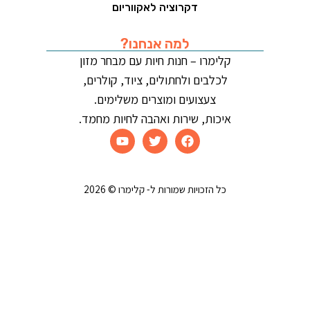
דקרוציה לאקווריום
למה אנחנו?
קלימרו – חנות חיות עם מבחר מזון
לכלבים ולחתולים, ציוד, קולרים,
צעצועים ומוצרים משלימים.
איכות, שירות ואהבה לחיות מחמד.
כל הזכויות שמורות ל- קלימרו © 2026
קידום אתרים | בניית אתרים | שיווק דיגיטלי
קולר כלב Pets Project מידה XS