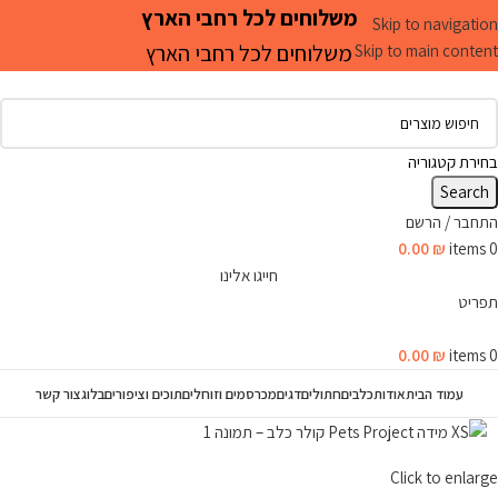
משלוחים לכל רחבי הארץ
Skip to navigation
משלוחים לכל רחבי הארץ
Skip to main content
בחירת קטגוריה
Search
התחבר / הרשם
0.00
₪
items
0
חייגו אלינו
תפריט
0.00
₪
items
0
עמוד הבית
אודות
כלבים
חתולים
דגים
מכרסמים וזוחלים
תוכים וציפורים
בלוג
צור קשר
Click to enlarge