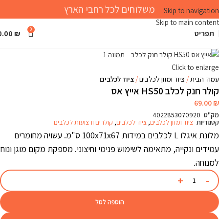
משלוחים לכל רחבי הארץ
Skip to navigation
Skip to main content
0
תפריט
₪
0.00
Click to enlarge
עמוד הבית
ציוד ומזון לכלבים
ציוד לכלבים
קולר חנק לכלב HS50 אייץ אס
69.00
₪
מק"ט
4022853070920
קטגוריות
ציוד ומזון לכלבים
,
ציוד לכלבים
,
קולרים ורצועות לכלבים
מלונת איגלו L לכלבים במידות 100x71x67 ס"מ. עשויה מחומרים
עמידים ונקייה, מתאימה לשימוש פנימי וחיצוני. מספקת מקום מוגן ונוח
למנוחה.
הוספה לסל