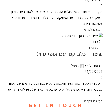
0
מקור והתפתחות הגזע המלטז הוא גזע עתיק שמקושר לאזור הים התיכון
ובעיקר למלטה. כבר בעת העתיקה תועדו כלבים דומים במראה ובאופי
ששימשו כחיות...
המשיכו לקרוא
24
פבר
הבלוג שלנו
שיצו – כלב קטן עם אופי גדול
פורסם על ידי
Yaniv
24/02/2026
0
היסטוריה ומקור הגזע השיצו הוא גזע עתיק שמקורו בסין, והוא נחשב לאחד
מכלבי החצר המלכותית של הקיסרים. במשך מאות שנים גידלו אותו כחיית
לוו...
המשיכו לקרוא
G E T I N T O U C H