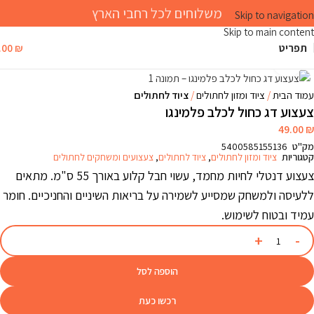
משלוחים לכל רחבי הארץ
Skip to navigation
Skip to main content
תפריט
₪
.00
Click to enlarge
עמוד הבית
ציוד ומזון לחתולים
ציוד לחתולים
צעצוע דג כחול לכלב פלמינגו
49.00
₪
מק"ט
5400585155136
קטגוריות
ציוד ומזון לחתולים
,
ציוד לחתולים
,
צעצועים ומשחקים לחתולים
צעצוע דנטלי לחיות מחמד, עשוי חבל קלוע באורך 55 ס"מ. מתאים
ללעיסה ולמשחק שמסייע לשמירה על בריאות השיניים והחניכיים. חומר
עמיד ובטוח לשימוש.
הוספה לסל
רכשו כעת