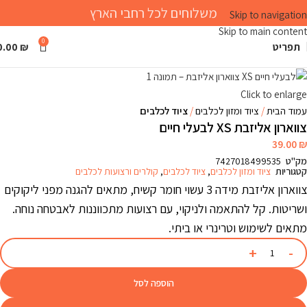
משלוחים לכל רחבי הארץ
Skip to navigation
Skip to main content
0
תפריט
₪
0.00
Click to enlarge
עמוד הבית
ציוד ומזון לכלבים
ציוד לכלבים
צווארון אליזבת XS לבעלי חיים
39.00
₪
מק"ט
7427018499535
קטגוריות
ציוד ומזון לכלבים
,
ציוד לכלבים
,
קולרים ורצועות לכלבים
צווארון אליזבת מידה 3 עשוי חומר קשיח, מתאים להגנה מפני ליקוקים
ושריטות. קל להתאמה ולניקוי, עם רצועות מתכווננות לאבטחה נוחה.
מתאים לשימוש וטרינרי או ביתי.
הוספה לסל