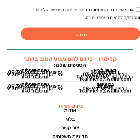
אני מאשר/ת כי קראתי והבנתי את
מדיניות הפרטיות
של האתר
ומסכים/ה לתנאים המפורטים בה.
צרו קשר
קלימרו – כי גם להם מגיע הטוב ביותר
הסניפים שלנו:
ראשון לציון
שעות פעילות
ז'בוטינסקי 25
ימים א'-ה': 09:30-20:30
טלפון: 03-6299931
ימי ו' וערבי חג 9:30-16:00
טלפון נוסף: 03-9666959
יום שבת: סגור
1kalimero@walla.com
נס ציונה
שעות פעילות
ויצמן 18
ימים א'-ה': 09:30-20:30
טלפון: 08-9419795
ימי ו' וערבי חג 9:30-16:00
1kalimero@walla.com
יום שבת: סגור
ניווט מהיר
אודות
בלוג
צור קשר
מדיניות משלוחים