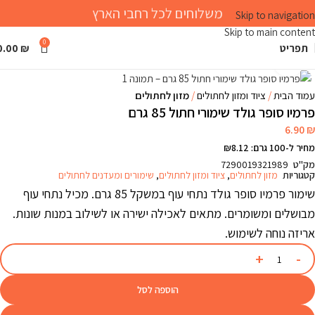
משלוחים לכל רחבי הארץ
Skip to navigation
Skip to main content
0
תפריט
₪
0.00
Click to enlarge
עמוד הבית
ציוד ומזון לחתולים
מזון לחתולים
פרמיו סופר גולד שימורי חתול 85 גרם
6.90
₪
מחיר ל-100 גרם: ₪8.12
מק"ט
7290019321989
קטגוריות
מזון לחתולים
,
ציוד ומזון לחתולים
,
שימורים ומעדנים לחתולים
שימור פרמיו סופר גולד נתחי עוף במשקל 85 גרם. מכיל נתחי עוף
מבושלים ומשומרים. מתאים לאכילה ישירה או לשילוב במנות שונות.
אריזה נוחה לשימוש.
הוספה לסל