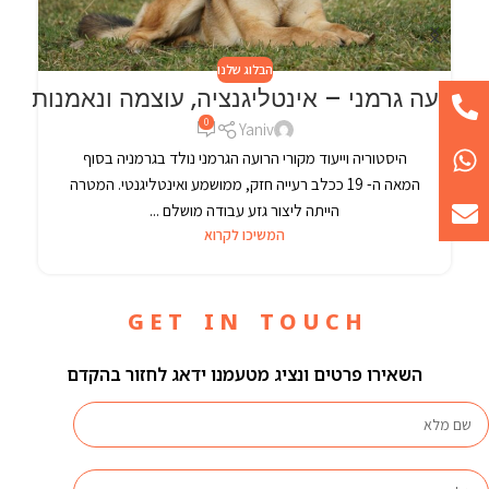
הבלוג שלנו
רועה גרמני – אינטליגנציה, עוצמה ונאמנות
0
Yaniv
היסטוריה וייעוד מקורי הרועה הגרמני נולד בגרמניה בסוף
המאה ה- 19 ככלב רעייה חזק, ממושמע ואינטליגנטי. המטרה
הייתה ליצור גזע עבודה מושלם ...
המשיכו לקרוא
G E T I N T O U C H
השאירו פרטים ונציג מטעמנו ידאג לחזור בהקדם