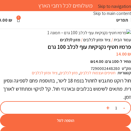
משלוחים לכל רחבי הארץ
Skip to navigation
Skip to main content
0
תפריט
₪
0.00
Click to enlarge
עמוד הבית
ציוד ומזון לכלבים
מזון לכלבים
פרמיו חטיף נקניקיות עוף לכלב 100 גרם
14.00
₪
מחיר ל-100 גרם: ₪14.00
מק"ט
7290002448280
קטגוריות
חטיפים ועצמות לכלבים
,
מזון לכלבים
,
ציוד ומזון לכלבים
חול רוקט מתגבש לחתול בנפח 18 ליטר, בתוספת פחם לספיגה ונסיון
ריח. מתאים לשימוש בכלובים ובארגזי חול. קל לניקוי ומתחדש לאורך
זמן.
הוספה לסל