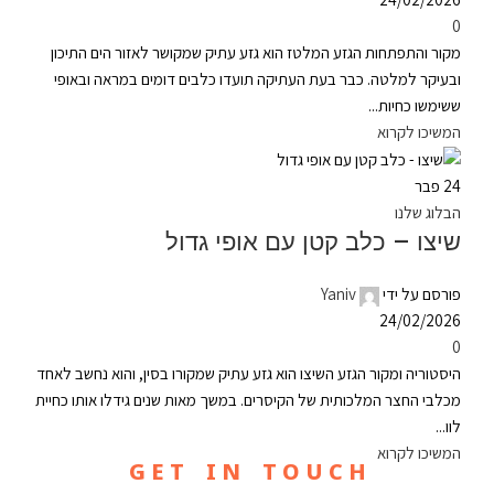
0
מקור והתפתחות הגזע המלטז הוא גזע עתיק שמקושר לאזור הים התיכון
ובעיקר למלטה. כבר בעת העתיקה תועדו כלבים דומים במראה ובאופי
ששימשו כחיות...
המשיכו לקרוא
24
פבר
הבלוג שלנו
שיצו – כלב קטן עם אופי גדול
פורסם על ידי
Yaniv
24/02/2026
0
היסטוריה ומקור הגזע השיצו הוא גזע עתיק שמקורו בסין, והוא נחשב לאחד
מכלבי החצר המלכותית של הקיסרים. במשך מאות שנים גידלו אותו כחיית
לוו...
המשיכו לקרוא
G E T I N T O U C H