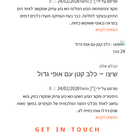
פורסם על ידי
Yaniv
24/02/2026
0
מקור והתפתחות הגזע המלטז הוא גזע עתיק שמקושר לאזור הים
התיכון ובעיקר למלטה. כבר בעת העתיקה תועדו כלבים דומים
במראה ובאופי ששימשו כחיות...
המשיכו לקרוא
24
פבר
הבלוג שלנו
שיצו – כלב קטן עם אופי גדול
פורסם על ידי
Yaniv
24/02/2026
0
היסטוריה ומקור הגזע השיצו הוא גזע עתיק שמקורו בסין, והוא
נחשב לאחד מכלבי החצר המלכותית של הקיסרים. במשך מאות
שנים גידלו אותו כחיית לוו...
המשיכו לקרוא
G E T I N T O U C H