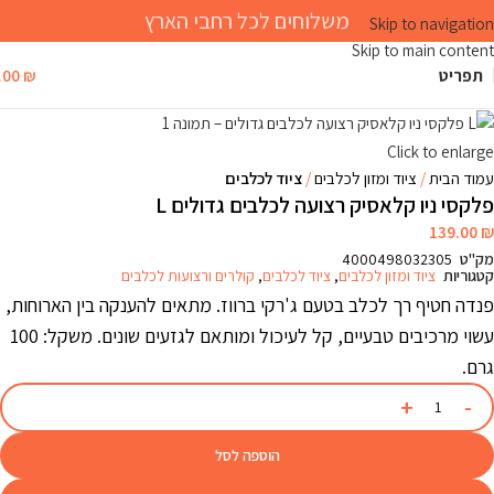
משלוחים לכל רחבי הארץ
Skip to navigation
Skip to main content
תפריט
₪
.00
Click to enlarge
עמוד הבית
ציוד ומזון לכלבים
ציוד לכלבים
פלקסי ניו קלאסיק רצועה לכלבים גדולים L
139.00
₪
מק"ט
4000498032305
קטגוריות
ציוד ומזון לכלבים
,
ציוד לכלבים
,
קולרים ורצועות לכלבים
פנדה חטיף רך לכלב בטעם ג'רקי ברווז. מתאים להענקה בין הארוחות,
עשוי מרכיבים טבעיים, קל לעיכול ומותאם לגזעים שונים. משקל: 100
גרם.
הוספה לסל