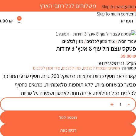
משלוחים לכל רחבי הארץ
Skip to navigation
Skip to main content
0
תפריט
₪
0.00
Click to enlarge
עמוד הבית
ציוד ומזון לכלבים
מזון לכלבים
פטקס עצם רול עוף 8 אינץ' 3 יחידות
39.00
₪
מק"ט
611745297411
קטגוריות
חטיפים ועצמות לכלבים
,
מזון לכלבים
,
ציוד ומזון לכלבים
קארנילאב חטיף כבש וחמוציות במשקל 200 גרם. חטיף טבעי המורכב
מבשר כבש וחמוציות, ללא תוספות מלאכותיות. מתאים כחטיף
לכלבים בכל הגילאים. אריזה נוחה לאחסון ושמירה על טריות.
הוספה לסל
רכשו כעת