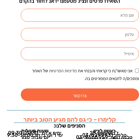
השאירו פרטים ונציג מטעמנו ידאג לחזור בהקדם
אני מאשר/ת כי קראתי והבנתי את
מדיניות הפרטיות
של האתר
ומסכים/ה לתנאים המפורטים בה.
צרו קשר
קלימרו – כי גם להם מגיע הטוב ביותר
הסניפים שלנו:
ראשון לציון
שעות פעילות
ז'בוטינסקי 25
ימים א'-ה': 09:30-20:30
טלפון: 03-6299931
ימי ו' וערבי חג 9:30-16:00
טלפון נוסף: 03-9666959
יום שבת: סגור