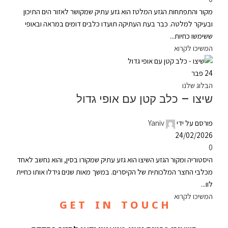
מקור והתפתחות הגזע המלטז הוא גזע עתיק שמקושר לאזור הים התיכון
ובעיקר למלטה. כבר בעת העתיקה תועדו כלבים דומים במראה ובאופי
ששימשו כחיות...
המשיכו לקרוא
24
פבר
הבלוג שלנו
שיצו – כלב קטן עם אופי גדול
פורסם על ידי
Yaniv
24/02/2026
0
היסטוריה ומקור הגזע השיצו הוא גזע עתיק שמקורו בסין, והוא נחשב לאחד
מכלבי החצר המלכותית של הקיסרים. במשך מאות שנים גידלו אותו כחיית
לוו...
המשיכו לקרוא
G E T I N T O U C H