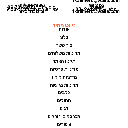
1kalimero@walla.com
נס ציונה
שעות פעילות
ויצמן 18
ימים א'-ה': 09:30-20:30
טלפון: 08-9419795
ימי ו' וערבי חג 9:30-16:00
1kalimero@walla.com
יום שבת: סגור
ניווט מהיר
אודות
בלוג
צור קשר
מדיניות משלוחים
תקנון האתר
מדיניות פרטיות
מדיניות קוקיז
מדיניות נגישות
כלבים
חתולים
דגים
מכרסמים וזוחלים
ציפורים