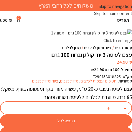
משלוחים לכל רחבי הארץ
Skip to navigation
Skip to main content
0
תפריט
₪
0.00
Click to enlarge
עמוד הבית
ציוד ומזון לכלבים
מזון לכלבים
עצם לעיסה 3 יח' קולגן וברווז 100 גרם
24.90
₪
מחיר ל-100 גרם: ₪24.90
מק"ט
7290158018825
קטגוריות
חטיפים ועצמות לכלבים
,
מזון לכלבים
,
ציוד ומזון לכלבים
עצם לעיסה בעובי כ-20 ס"מ, עשויה מעור בקר ומעטופה בעוף. משקל:
85 גרם. מיועדת לכלבים ללעיסה בטוחה ומהנה.
הוספה לסל