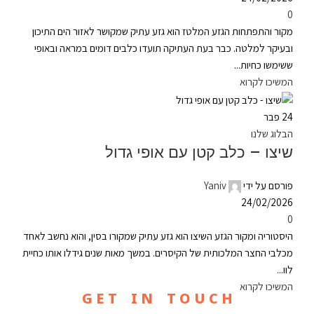
0
מקור והתפתחות הגזע המלטז הוא גזע עתיק שמקושר לאזור הים התיכון
ובעיקר למלטה. כבר בעת העתיקה תועדו כלבים דומים במראה ובאופי
ששימשו כחיות...
המשיכו לקרוא
24
פבר
הבלוג שלנו
שיצו – כלב קטן עם אופי גדול
פורסם על ידי
Yaniv
24/02/2026
0
היסטוריה ומקור הגזע השיצו הוא גזע עתיק שמקורו בסין, והוא נחשב לאחד
מכלבי החצר המלכותית של הקיסרים. במשך מאות שנים גידלו אותו כחיית
לוו...
המשיכו לקרוא
G E T I N T O U C H