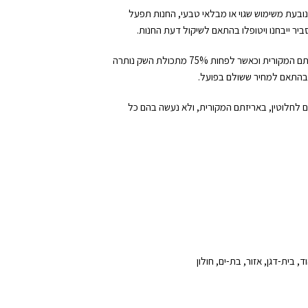
ובעת משימוש שגוי או מבלאי טבעי, החנות תפעל
יר ייבחנו ויטופלו בהתאם לשיקול דעת החנות.
ניתן להחזיר שקי מזון שנפתחו (למעט מזון רפואי/דיאטטי), ובלבד שהם מוחזרים באריזתם המקורית וכאשר לפחות 75% מתכולת השק נותרה
 ובהתאם למחיר ששולם בפועל.
ים לחלוטין, באריזתם המקורית, ולא נעשה בהם כל
ד, בית-דגן, אזור, בת-ים, חולון