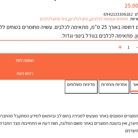
25.0
ט
6942133306182
ריות
חטיפים ועצמות לכלבים
,
מזון לכלבים
,
ציוד ומזון לכלבים
עצם דחוסה באורך 25 ס"מ, מתאימה לכלבים. עשויה מחומרים בט
ן. מתאימה לכלבים בגודל בינוני וגדול.
הוספה לסל
רכשו כעת
ור
אחריות והחזרות
מדיניות משלוחים
מוצרים המוצגים באתר מוצעים למכירה בתום לב ובהתאם למידע המתקבל מהחברות 
יצרן, ואין בהצגת המוצרים באתר משום המלצה, חוות דעת או התחייבות מצד החברה ל
יצרנים.