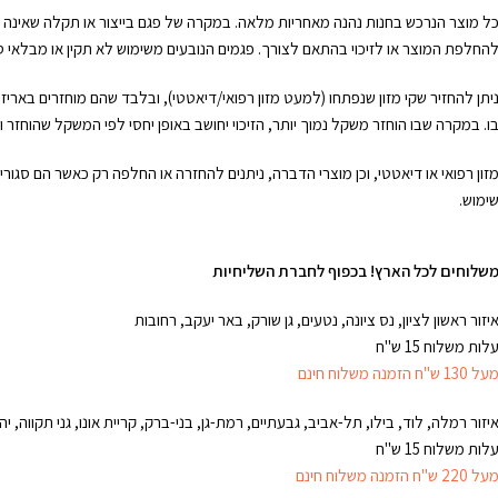
ל מוצר הנרכש בחנות נהנה מאחריות מלאה. במקרה של פגם בייצור או תקלה שאינה נ
החלפת המוצר או לזיכוי בהתאם לצורך. פגמים הנובעים משימוש לא תקין או מבלאי סב
ו. במקרה שבו הוחזר משקל נמוך יותר, הזיכוי יחושב באופן יחסי לפי המשקל שהוחזר
זון רפואי או דיאטטי, וכן מוצרי הדברה, ניתנים להחזרה או החלפה רק כאשר הם סגור
ימוש.
שלוחים לכל הארץ!
בכפוף לחברת השליחיות
יזור ראשון לציון, נס ציונה, נטעים, גן שורק, באר יעקב, רחובות
לות משלוח 15 ש"ח
על 130 ש"ח הזמנה משלוח חינם
יזור רמלה, לוד, בילו, תל-אביב, גבעתיים, רמת-גן, בני-ברק, קריית אונו, גני תקווה, יהו
לות משלוח 15 ש"ח
על 220 ש"ח הזמנה משלוח חינם