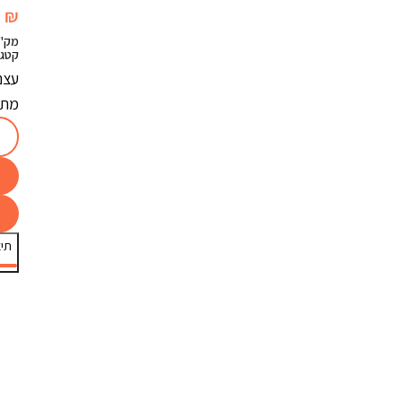
0
₪
מק"
קטגו
מתו
תיא
ה
ה
ה