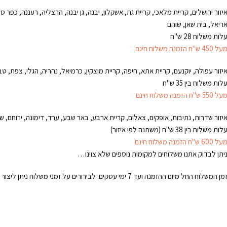
יזור ירושלים, קריית מלאכי, קריית גת, אשקלון, יבנה, גן יבנה, הרצליה, רעננה, כפר ס
ריאל, בית שאן, שוהם
לות משלוח 28 ש"ח
על 450 ש"ח הזמנה משלוח חינם
יזור עפולה, יוקנעם, קריית אתא, חיפה, קריית מוצקין, כרמיאל, נהריה, הגלי, צפת, טבר
לות משלוח בין 35 ש"ח
על 550 ש"ח הזמנה משלוח חינם
יזור שדרות, נתיבות, אופקים, צאלים, קריית ארבע, באר שבע, ערד, דימונה, ירוחם, 
לות משלוח בין 38 ש"ח (משתנה לפי איזור)
על 600 ש"ח הזמנה משלוח חינם
יתן לבדוק אתנו משלוחים למקומות נוספים שלא צוינו…
מן המשלוח החל מיום ההזמנה ועד 7 ימי עסקים. לבירורים על זמני משלוח ניתן ליצור עמנו קשר טלפוני. טל"ח