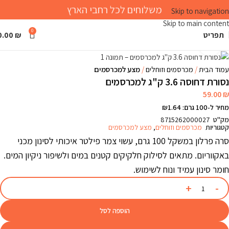
משלוחים לכל רחבי הארץ
Skip to navigation
Skip to main content
0
תפריט
₪
0.00
Click to enlarge
עמוד הבית
מכרסמים וזוחלים
מצע למכרסמים
נסורת דחוסה 3.6 ק"ג למכרסמים
59.00
₪
מחיר ל-100 גרם: ₪1.64
מק"ט
8715262000027
קטגוריות
מכרסמים וזוחלים
,
מצע למכרסמים
סרה פרלון במשקל 100 גרם, עשוי צמר פילטר איכותי לסינון מכני
באקווריום. מתאים לסילוק חלקיקים קטנים במים ולשיפור ניקיון המים.
חומר סינון עמיד ונוח לשימוש.
הוספה לסל