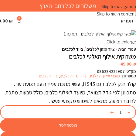
משלוחים לכל רחבי הארץ
Skip to navigation
Skip to main content
0
תפריט
₪
0.00
Click to enlarge
עמוד הבית
ציוד ומזון לכלבים
ציוד לכלבים
משרוקית אילוף האלטי לכלבים
49.00
₪
מק"ט
886284222907
קטגוריות
מוצרי אילוף לכלבים
,
ציוד ומזון לכלבים
,
ציוד לכלבים
קולר חנק לכלב דגם HS45, עשוי מתכת עמידה עם רצועת עור.
מתכוונן לפי גודל הצוואר, מיועד לאילוף כלבים. כולל טבעות מתכת
לחיבור רצועה. מתאים לשימוש מקצועי ואישי.
הוספה לסל