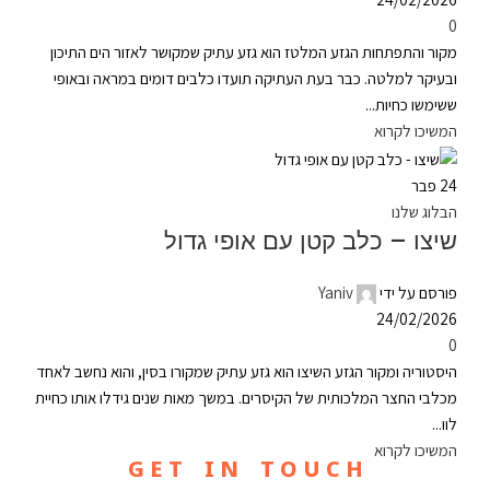
0
מקור והתפתחות הגזע המלטז הוא גזע עתיק שמקושר לאזור הים התיכון
ובעיקר למלטה. כבר בעת העתיקה תועדו כלבים דומים במראה ובאופי
ששימשו כחיות...
המשיכו לקרוא
24
פבר
הבלוג שלנו
שיצו – כלב קטן עם אופי גדול
פורסם על ידי
Yaniv
24/02/2026
0
היסטוריה ומקור הגזע השיצו הוא גזע עתיק שמקורו בסין, והוא נחשב לאחד
מכלבי החצר המלכותית של הקיסרים. במשך מאות שנים גידלו אותו כחיית
לוו...
המשיכו לקרוא
G E T I N T O U C H