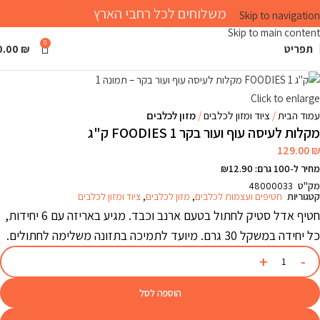
משלוחים לכל רחבי הארץ
Skip to navigation
Skip to main content
0
תפריט
₪
0.00
Click to enlarge
עמוד הבית
ציוד ומזון לכלבים
מזון לכלבים
מקלות לעיסה עוף ועור בקר FOODIES 1 ק"ג
129.00
₪
מחיר ל-100 גרם: ₪12.90
מק"ט
48000033
קטגוריות
חטיפים ועצמות לכלבים
,
מזון לכלבים
,
ציוד ומזון לכלבים
חטיף אדל סטיק לחתול בטעם ארנב וכבד. מגיע באריזה עם 6 יחידות,
כל יחידה במשקל 30 גרם. מיועד לתמיכה בתזונה משלימה לחתולים.
הוספה לסל