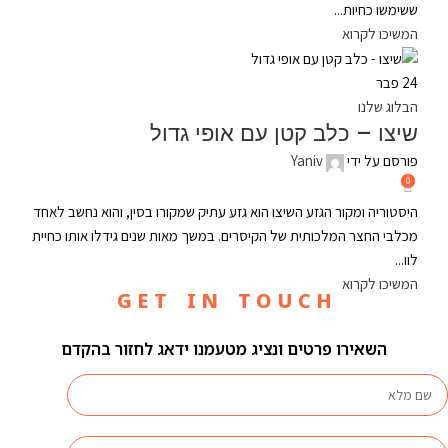
ששימשו כחיות...
המשיכו לקרוא
24
פבר
הבלוג שלנו
שיצו – כלב קטן עם אופי גדול
פורסם על ידי
Yaniv
0
היסטוריה ומקור הגזע השיצו הוא גזע עתיק שמקורו בסין, והוא נחשב לאחד
מכלבי החצר המלכותית של הקיסרים. במשך מאות שנים גידלו אותו כחיית
לוו...
המשיכו לקרוא
G E T I N T O U C H
השאירו פרטים ונציג מטעמנו ידאג לחזור בהקדם