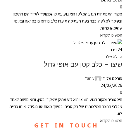
0
מקור והתפתחות הגזע המלטז הוא גזע עתיק שמקושר לאזור הים התיכון
ובעיקר למלטה. כבר בעת העתיקה תועדו כלבים דומים במראה ובאופי
ששימשו כחיות...
המשיכו לקרוא
24
פבר
הבלוג שלנו
שיצו – כלב קטן עם אופי גדול
פורסם על ידי
Yaniv
24/02/2026
0
היסטוריה ומקור הגזע השיצו הוא גזע עתיק שמקורו בסין, והוא נחשב לאחד
מכלבי החצר המלכותית של הקיסרים. במשך מאות שנים גידלו אותו כחיית
לוו...
המשיכו לקרוא
G E T I N T O U C H