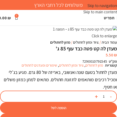
משלוחים לכל רחבי הארץ
Skip to navigation
Skip to main content
0
תפריט
₪
0.00
Click to enlarge
עמוד הבית
ציוד ומזון לחתולים
מזון לחתולים
מעדן לה קט פטה כבד עוף 85 ג'
5.50
₪
מק"ט
7290010791545
קטגוריות
מזון לחתולים
,
ציוד ומזון לחתולים
,
שימורים ומעדנים לחתולים
מעדן לחתול בטעם טונה ואנשובי, באריזה של 80 גרם. מגיע בג'לי
ומכיל רכיבים מותאמים לתזונת חתולים. מתאים למתן כמזון משלים
או חטיף.
הוספה לסל