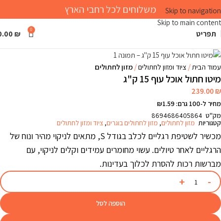
משלוחים לכל רחבי הארץ
Skip to navigation
Skip to main content
0
תפריט
₪
0.00
Click to enlarge
עמוד הבית
ציוד ומזון לחתולים
מזון לחתולים
מיטו חתול אוכל עוף 15 ק"ג
239.00
₪
מחיר ל-100 גרם: ₪1.59
מק"ט
8694686405864
קטגוריות
מזון לחתולים
,
מזון לחתולים בוגרים
,
ציוד ומזון לחתולים
מכשיר לשטיפת רגליים לכלב בגודל S, מתאים לניקוי מהיר ונוח של
הרגליים לאחר טיולים. עשוי מחומרים עמידים וקלים לניקוי, עם
מברשות רכות להסרת לכלוך בעדינות.
הוספה לסל