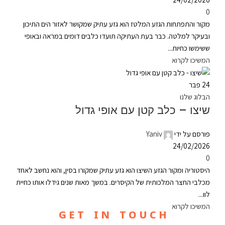
0
מקור והתפתחות הגזע המלטז הוא גזע עתיק שמקושר לאזור הים התיכון
ובעיקר למלטה. כבר בעת העתיקה תועדו כלבים דומים במראה ובאופי
ששימשו כחיות...
המשיכו לקרוא
24
פבר
הבלוג שלנו
שיצו – כלב קטן עם אופי גדול
פורסם על ידי
Yaniv
24/02/2026
0
היסטוריה ומקור הגזע השיצו הוא גזע עתיק שמקורו בסין, והוא נחשב לאחד
מכלבי החצר המלכותית של הקיסרים. במשך מאות שנים גידלו אותו כחיית
לוו...
המשיכו לקרוא
G E T I N T O U C H