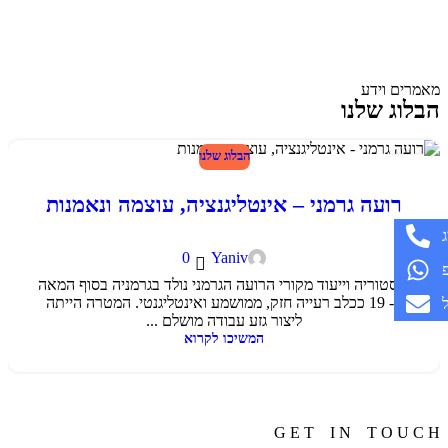
מאמרים וידע
הבלוג שלנו
הבלוג שלנו
24
פבר
רועה גרמני – אינטליגנציה, עוצמה ונאמנות
0
Yaniv
היסטוריה וייעוד מקורי הרועה הגרמני נולד בגרמניה בסוף המאה
ה- 19 ככלב רעייה חזק, ממושמע ואינטליגנטי. המטרה הייתה
ליצור גזע עבודה מושלם ...
המשיכו לקרוא
G E T I N T O U C H