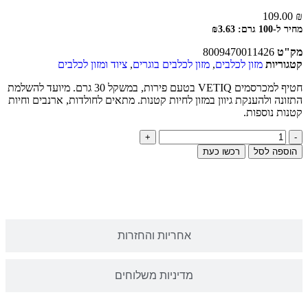
109.00
₪
מחיר ל-100 גרם: ₪3.63
מק"ט
8009470011426
קטגוריות
מזון לכלבים
,
מזון לכלבים בוגרים
,
ציוד ומזון לכלבים
חטיף למכרסמים VETIQ בטעם פירות, במשקל 30 גרם. מיועד להשלמת
התזונה ולהענקת גיוון במזון לחיות קטנות. מתאים לחולדות, ארנבים וחיות
קטנות נוספות.
הוספה לסל
רכשו כעת
תיאור
אחריות והחזרות
מדיניות משלוחים