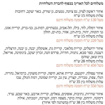
משלוחים לכל הארץ!
בכפוף לחברת השליחיות
איזור ראשון לציון, נס ציונה, נטעים, גן שורק, באר יעקב, רחובות
עלות משלוח 15 ש"ח
מעל 130 ש"ח הזמנה משלוח חינם
איזור רמלה, לוד, בילו, תל-אביב, גבעתיים, רמת-גן, בני-ברק, קריית אונו,
גני תקווה, יהוד, בית-דגן, אזור, בת-ים, חולון
עלות משלוח 15 ש"ח
מעל 220 ש"ח הזמנה משלוח חינם
איזור ירושלים, קריית מלאכי, קריית גת, אשקלון, יבנה, גן יבנה, הרצליה,
רעננה, כפר סבא, נתניה, חדרה, פרדס חנה, זכרון יעקב, בינימינה, אריאל,
בית שאן, שוהם
עלות משלוח 28 ש"ח
מעל 450 ש"ח הזמנה משלוח חינם
איזור עפולה, יוקנעם, קריית אתא, חיפה, קריית מוצקין, כרמיאל, נהריה,
הגלי, צפת, טבריה, קצרין, עין גב, קריית שמונה, רמת הגולן, עכו
עלות משלוח בין 35 ש"ח
מעל 550 ש"ח הזמנה משלוח חינם
איזור שדרות, נתיבות, אופקים, צאלים, קריית ארבע, באר שבע, ערד,
דימונה, ירוחם, שדה בוקר, מצפה רמון, הערבה, יוטבתה, אילת
עלות משלוח בין 38 ש"ח (משתנה לפי איזור)