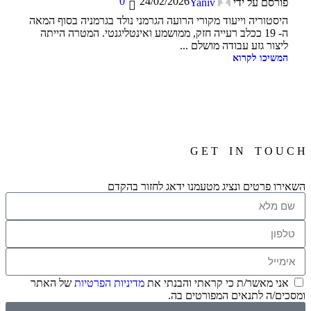
0
24/02/2026
פורסם על ידי
Yaniv
היסטוריה וייעוד מקורי הרועה הגרמני נולד בגרמניה בסוף המאה
ה- 19 ככלב רעייה חזק, ממושמע ואינטליגנטי. המטרה הייתה
ליצור גזע עבודה מושלם ...
המשיכו לקרוא
G E T I N T O U C H
השאירו פרטים ונציג מטעמנו ידאג לחזור בהקדם
אני מאשר/ת כי קראתי והבנתי את
מדיניות הפרטיות
של האתר
ומסכים/ה לתנאים המפורטים בה.