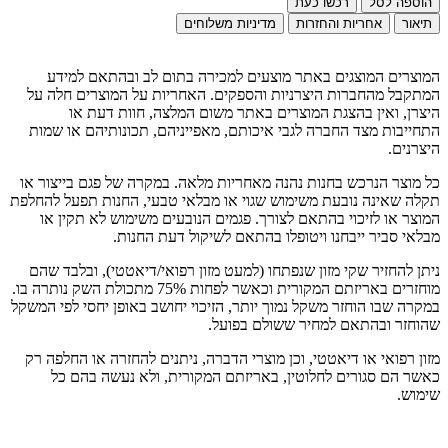
הוספה לסל
רכשו כעת
תיאור
אחריות והחזרות
מדיניות משלוחים
המוצרים המוצגים באתר מוצעים למכירה בתום לב ובהתאם למידע
המתקבל מהחברות היצרניות והספקים. האחריות על המוצרים חלה על
היצרן, ואין בהצגת המוצרים באתר משום המלצה, חוות דעת או
התחייבות מצד החברה לגבי איכותם, מאפייניהם, תכונותיהם או שמות
היצרנים.
כל מוצר הנרכש בחנות נהנה מאחריות מלאה. במקרה של פגם בייצור או
תקלה שאינה נובעת משימוש שגוי או מבלאי טבעי, החנות תפעל להחלפת
המוצר או לזיכוי בהתאם לצורך. פגמים הנובעים משימוש לא תקין או
מבלאי סביר ייבחנו ויטופלו בהתאם לשיקול דעת החנות.
ניתן להחזיר שקי מזון שנפתחו (למעט מזון רפואי/דיאטטי), ובלבד שהם
מוחזרים באריזתם המקורית וכאשר לפחות 75% מתכולת השק נותרה בו.
במקרה שבו הוחזר משקל נמוך יותר, הזיכוי יחושב באופן יחסי לפי המשקל
שהוחזר ובהתאם למחיר ששולם בפועל.
מזון רפואי או דיאטטי, וכן מוצרי הדברה, ניתנים להחזרה או החלפה רק
כאשר הם סגורים לחלוטין, באריזתם המקורית, ולא נעשה בהם כל
שימוש.