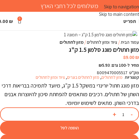
משלוחים לכל רחבי הארץ
Skip to navigation
Skip to main content
0
תפריט
₪
0.00
Click to enlarge
עמוד הבית
ציוד ומזון לחתולים
מזון לחתולים
מזון חתולים מונג סלמון 1.5 ק"ג
89.00
₪
מחיר ל-100 גרם: ₪5.93
מק"ט
8009470005517
קטגוריות
מזון לחתולים
,
מזון לחתולים בוגרים
,
ציוד ומזון לחתולים
מזון מונג חתול יורינרי במשקל 1.5 ק"ג, מיועד לתמיכה בבריאות דרכי
השתן של חתולים. רכיבים מותאמים להפחתת סיכון להיווצרות אבנים
בדרכי השתן. מתאים לשימוש יומיומי.
הוספה לסל