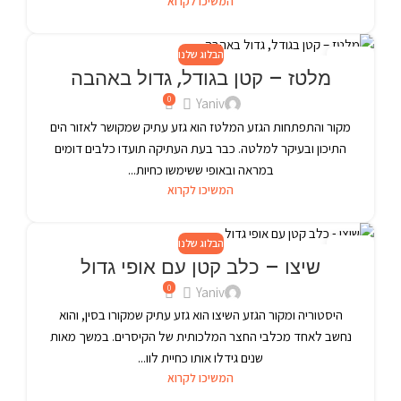
המשיכו לקרוא
הבלוג שלנו
24
מלטז – קטן בגודל, גדול באהבה
פבר
0
Yaniv
מקור והתפתחות הגזע המלטז הוא גזע עתיק שמקושר לאזור הים
התיכון ובעיקר למלטה. כבר בעת העתיקה תועדו כלבים דומים
במראה ובאופי ששימשו כחיות...
המשיכו לקרוא
הבלוג שלנו
24
שיצו – כלב קטן עם אופי גדול
פבר
0
Yaniv
היסטוריה ומקור הגזע השיצו הוא גזע עתיק שמקורו בסין, והוא
נחשב לאחד מכלבי החצר המלכותית של הקיסרים. במשך מאות
שנים גידלו אותו כחיית לוו...
המשיכו לקרוא