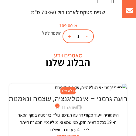
שטיח פטקס לארגז חול 60×70 ס"מ
109.00
₪
הוספה לסל
מאמרים וידע
הבלוג שלנו
הבלוג שלנו
24
רועה גרמני – אינטליגנציה, עוצמה ונאמנות
פבר
0
Yaniv
היסטוריה וייעוד מקורי הרועה הגרמני נולד בגרמניה בסוף המאה
ה- 19 ככלב רעייה חזק, ממושמע ואינטליגנטי. המטרה הייתה
ליצור גזע עבודה מושלם ...