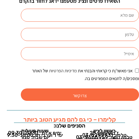
השאירו פרטים ונציג מטעמנו ידאג לחזור בהקדם
אני מאשר/ת כי קראתי והבנתי את
מדיניות הפרטיות
של האתר
ומסכים/ה לתנאים המפורטים בה.
צרו קשר
קלימרו – כי גם להם מגיע הטוב ביותר
הסניפים שלנו:
ראשון לציון
שעות פעילות
ז'בוטינסקי 25
ימים א'-ה': 09:30-20:30
טלפון: 03-6299931
ימי ו' וערבי חג 9:30-16:00
טלפון נוסף: 03-9666959
יום שבת: סגור