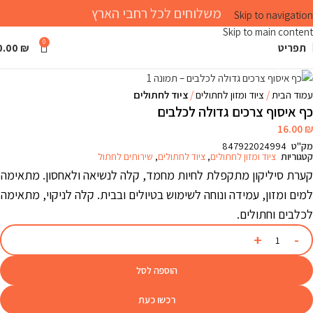
משלוחים לכל רחבי הארץ
Skip to navigation
Skip to main content
0
תפריט
₪
0.00
Click to enlarge
עמוד הבית
ציוד ומזון לחתולים
ציוד לחתולים
כף איסוף צרכים גדולה לכלבים
16.00
₪
מק"ט
847922024994
קטגוריות
ציוד ומזון לחתולים
,
ציוד לחתולים
,
שירותים לחתול
קערת סיליקון מתקפלת לחיות מחמד, קלה לנשיאה ולאחסון. מתאימה
למים ומזון, עמידה ונוחה לשימוש בטיולים ובבית. קלה לניקוי, מתאימה
לכלבים וחתולים.
הוספה לסל
רכשו כעת