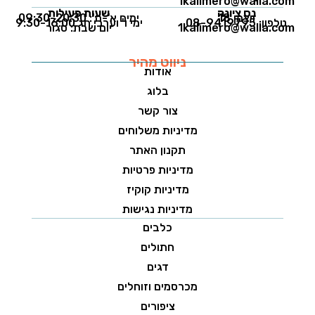
1kalimero@walla.com
נס ציונה
שעות פעילות
ויצמן 18
ימים א'-ה': 09:30-20:30
טלפון: 08-9419795
ימי ו' וערבי חג 9:30-16:00
1kalimero@walla.com
יום שבת: סגור
ניווט מהיר
אודות
בלוג
צור קשר
מדיניות משלוחים
תקנון האתר
מדיניות פרטיות
מדיניות קוקיז
מדיניות נגישות
כלבים
חתולים
דגים
מכרסמים וזוחלים
ציפורים