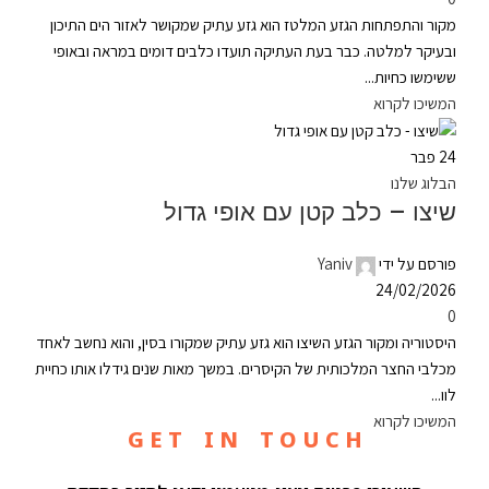
מקור והתפתחות הגזע המלטז הוא גזע עתיק שמקושר לאזור הים התיכון
ובעיקר למלטה. כבר בעת העתיקה תועדו כלבים דומים במראה ובאופי
ששימשו כחיות...
המשיכו לקרוא
24
פבר
הבלוג שלנו
שיצו – כלב קטן עם אופי גדול
פורסם על ידי
Yaniv
24/02/2026
0
היסטוריה ומקור הגזע השיצו הוא גזע עתיק שמקורו בסין, והוא נחשב לאחד
מכלבי החצר המלכותית של הקיסרים. במשך מאות שנים גידלו אותו כחיית
לוו...
המשיכו לקרוא
G E T I N T O U C H