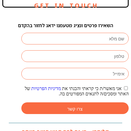
G E T I N T O U C H
השאירו פרטים ונציג מטעמנו ידאג לחזור בהקדם
אני מאשר/ת כי קראתי והבנתי את
מדיניות הפרטיות
של
האתר ומסכים/ה לתנאים המפורטים בה.
צרו קשר