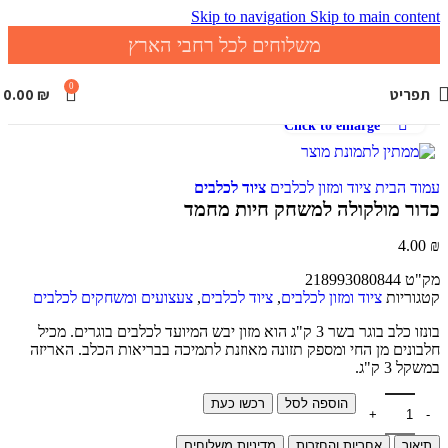
Skip to navigation
Skip to main content
משלוחים לכל רחבי הארץ
0
תפריט
₪
0.00
Click to enlarge
עמוד הבית
ציוד ומזון לכלבים
ציוד לכלבים
כדור מולקולה למשחק חיות מחמד
4.00
₪
מק"ט
218993080844
קטגוריות
ציוד ומזון לכלבים
,
ציוד לכלבים
,
צעצועים ומשחקים לכלבים
בונזו כלב בוגר בשר 3 ק"ג הוא מזון יבש המיועד לכלבים בוגרים. מכיל
חלבונים מן החי ומספק תזונה מאוזנת לתמיכה בבריאות הכלב. האריזה
במשקל 3 ק"ג.
הוספה לסל
רכשו כעת
תיאור
אחריות והחזרות
מדיניות משלוחים