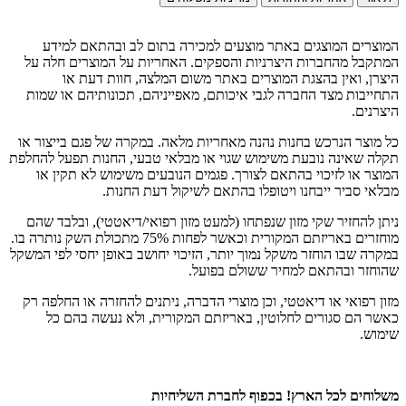
המוצרים המוצגים באתר מוצעים למכירה בתום לב ובהתאם למידע
המתקבל מהחברות היצרניות והספקים. האחריות על המוצרים חלה על
היצרן, ואין בהצגת המוצרים באתר משום המלצה, חוות דעת או
התחייבות מצד החברה לגבי איכותם, מאפייניהם, תכונותיהם או שמות
היצרנים.
כל מוצר הנרכש בחנות נהנה מאחריות מלאה. במקרה של פגם בייצור או
תקלה שאינה נובעת משימוש שגוי או מבלאי טבעי, החנות תפעל להחלפת
המוצר או לזיכוי בהתאם לצורך. פגמים הנובעים משימוש לא תקין או
מבלאי סביר ייבחנו ויטופלו בהתאם לשיקול דעת החנות.
ניתן להחזיר שקי מזון שנפתחו (למעט מזון רפואי/דיאטטי), ובלבד שהם
מוחזרים באריזתם המקורית וכאשר לפחות 75% מתכולת השק נותרה בו.
במקרה שבו הוחזר משקל נמוך יותר, הזיכוי יחושב באופן יחסי לפי המשקל
שהוחזר ובהתאם למחיר ששולם בפועל.
מזון רפואי או דיאטטי, וכן מוצרי הדברה, ניתנים להחזרה או החלפה רק
כאשר הם סגורים לחלוטין, באריזתם המקורית, ולא נעשה בהם כל
שימוש.
משלוחים לכל הארץ!
בכפוף לחברת השליחיות