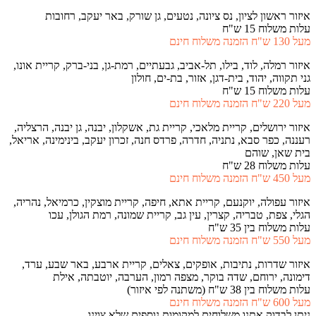
איזור ראשון לציון, נס ציונה, נטעים, גן שורק, באר יעקב, רחובות
עלות משלוח 15 ש"ח
מעל 130 ש"ח הזמנה משלוח חינם
איזור רמלה, לוד, בילו, תל-אביב, גבעתיים, רמת-גן, בני-ברק, קריית אונו,
גני תקווה, יהוד, בית-דגן, אזור, בת-ים, חולון
עלות משלוח 15 ש"ח
מעל 220 ש"ח הזמנה משלוח חינם
איזור ירושלים, קריית מלאכי, קריית גת, אשקלון, יבנה, גן יבנה, הרצליה,
רעננה, כפר סבא, נתניה, חדרה, פרדס חנה, זכרון יעקב, בינימינה, אריאל,
בית שאן, שוהם
עלות משלוח 28 ש"ח
מעל 450 ש"ח הזמנה משלוח חינם
איזור עפולה, יוקנעם, קריית אתא, חיפה, קריית מוצקין, כרמיאל, נהריה,
הגלי, צפת, טבריה, קצרין, עין גב, קריית שמונה, רמת הגולן, עכו
עלות משלוח בין 35 ש"ח
מעל 550 ש"ח הזמנה משלוח חינם
איזור שדרות, נתיבות, אופקים, צאלים, קריית ארבע, באר שבע, ערד,
דימונה, ירוחם, שדה בוקר, מצפה רמון, הערבה, יוטבתה, אילת
עלות משלוח בין 38 ש"ח (משתנה לפי איזור)
מעל 600 ש"ח הזמנה משלוח חינם
ניתן לבדוק אתנו משלוחים למקומות נוספים שלא צוינו…