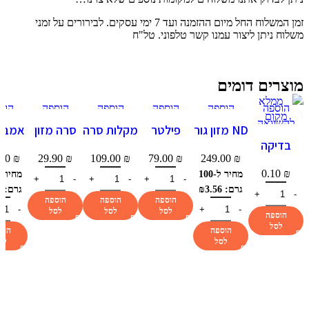
זמן המשלוח החל מיום ההזמנה ועד 7 ימי עסקים. לבירורים על זמני
משלוח ניתן ליצור עמנו קשר טלפוני. טל"ח
מוצרים דומים
הוספה
הוספה
הוספה
הוספה
הוספה
הוס
להשוואה
להשוואה
להשוואה
להשוואה
להשוואה
להשו
ND מזון גור
פילטר
מקלות סרה
סרה מזון
אמבר
תצוגה מהירה
תצוגה מהירה
תצוגה מהירה
תצוגה מהירה
תצוגה מהירה
תצוגה 
בדיקה
קטן 7 ק"ג
פנימי אטמן
לציקלידים
בסיסי 100
סלמון
הוספה
הוספה
הוספה
הוספה
הוספה
הוס
.00
₪
29.90
₪
109.00
₪
79.00
₪
249.00
₪
301
1 ליטר
מ"ל
לכלב 6 ק"ג
למועדפים
למועדפים
למועדפים
למועדפים
למועדפים
למוע
0.10
₪
מחיר ל-100
לאקווריום
גרם: ₪3.56
גרם: ₪3.98
הוספה
הוספה
הוספה
לסל
לסל
לסל
הוספה
לסל
הוספה
הוס
לסל
לס