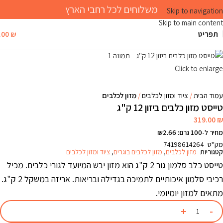
משלוחים לכל רחבי הארץ
Skip to navigation
Skip to main content
תפריט
₪
.00
Click to enlarge
עמוד הבית
ציוד ומזון לכלבים
מזון לכלבים
טייסט מזון כלבים ביזון 12 ק"ג
319.00
₪
מחיר ל-100 גרם: ₪2.66
מק"ט
74198614264
קטגוריות
מזון לכלבים
,
מזון לכלבים בוגרים
,
ציוד ומזון לכלבים
טייסט כלב סלמון גור 2 ק"ג הוא מזון יבש המיועד לגורי כלבים. מכיל
רכיבי סלמון איכותיים לתמיכה בגדילה ובריאות. אריזה במשקל 2 ק"ג.
מתאים למזון יומיומי.