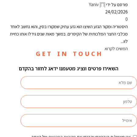
פורסם על ידי
Yaniv
24/02/2026
0
היסטוריה ומקור הגזע השיצו הוא גזע עתיק שמקורו בסין, והוא נחשב לאחד
מכלבי החצר המלכותית של הקיסרים. במשך מאות שנים גידלו אותו כחיית
לוו...
המשיכו לקרוא
G E T I N T O U C H
השאירו פרטים ונציג מטעמנו ידאג לחזור בהקדם
אני מאשר/ת כי קראתי והבנתי את
מדיניות הפרטיות
של האתר