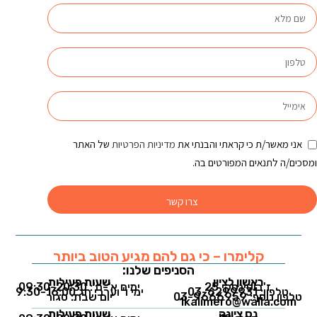
אני מאשר/ת כי קראתי והבנתי את
מדיניות הפרטיות
של האתר
ומסכים/ה לתנאים המפורטים בה.
צרו קשר
קלימרו – כי גם להם מגיע הטוב ביותר
הסניפים שלנו:
ראשון לציון
שעות פעילות
ז'בוטינסקי 25
ימים א'-ה': 09:30-20:30
טלפון: 03-6299931
ימי ו' וערבי חג 9:30-16:00
טלפון נוסף: 03-9666959
יום שבת: סגור
1kalimero@walla.com
נס ציונה
שעות פעילות