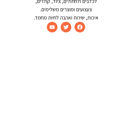
לכלבים ולחתולים, ציוד, קולרים,
צעצועים ומוצרים משלימים.
איכות, שירות ואהבה לחיות מחמד.
כל הזכויות שמורות ל- קלימרו © 2026
קידום אתרים | בניית אתרים | שיווק דיגיטלי
חכת משחק לחתול אמי
29.00
₪
הוספה לסל