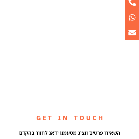
G E T I N T O U C H
השאירו פרטים ונציג מטעמנו ידאג לחזור בהקדם