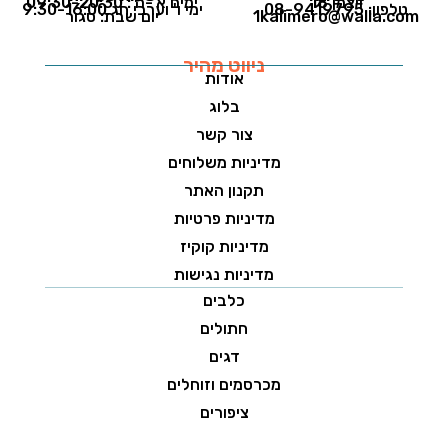
ויצמן 18
ימים א'-ה': 09:30-20:30
טלפון: 08-9419795
ימי ו' וערבי חג 9:30-16:00
1kalimero@walla.com
יום שבת: סגור
ניווט מהיר
אודות
בלוג
צור קשר
מדיניות משלוחים
תקנון האתר
מדיניות פרטיות
מדיניות קוקיז
מדיניות נגישות
כלבים
חתולים
דגים
מכרסמים וזוחלים
ציפורים