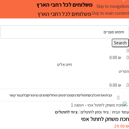
0
0
0
משלוחים לכל רחבי הארץ
Skip to navigation
משלוחים לכל רחבי הארץ
Skip to main content
Search
0.00
₪
חייגו אלינו
תפריט
0.00
₪
עמוד הבית
אודות
כלבים
חתולים
דגים
מכרסמים וזוחלים
תוכים וציפורים
בלוג
צור קשר
Click to enlarge
עמוד הבית
ציוד ומזון לחתולים
ציוד לחתולים
חכת משחק לחתול אמי
29.00
₪