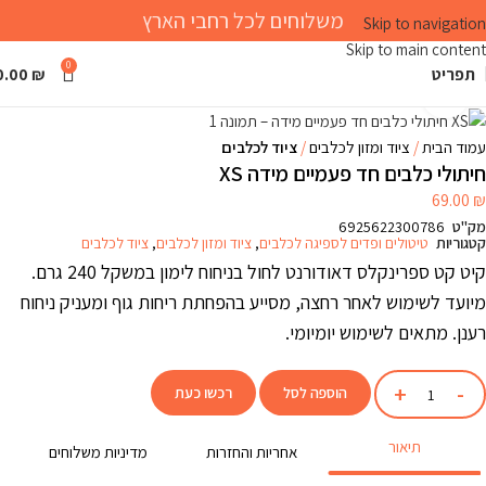
משלוחים לכל רחבי הארץ
Skip to navigation
Skip to main content
0
תפריט
₪
0.00
Click to enlarge
עמוד הבית
ציוד ומזון לכלבים
ציוד לכלבים
חיתולי כלבים חד פעמיים מידה XS
69.00
₪
מק"ט
6925622300786
קטגוריות
טיטולים ופדים לספיגה לכלבים
,
ציוד ומזון לכלבים
,
ציוד לכלבים
קיט קט ספרינקלס דאודורנט לחול בניחוח לימון במשקל 240 גרם.
מיועד לשימוש לאחר רחצה, מסייע בהפחתת ריחות גוף ומעניק ניחוח
רענן. מתאים לשימוש יומיומי.
הוספה לסל
רכשו כעת
תיאור
אחריות והחזרות
מדיניות משלוחים