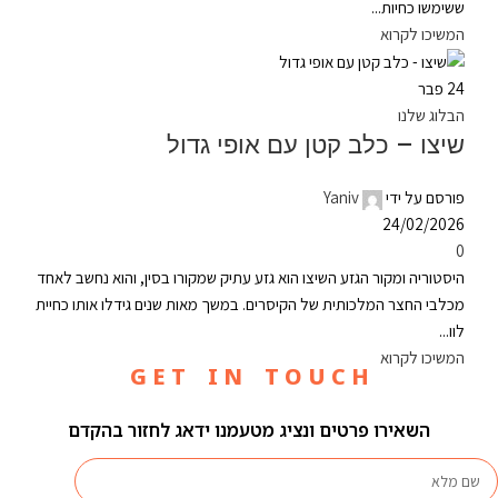
ששימשו כחיות...
המשיכו לקרוא
24
פבר
הבלוג שלנו
שיצו – כלב קטן עם אופי גדול
פורסם על ידי
Yaniv
24/02/2026
0
היסטוריה ומקור הגזע השיצו הוא גזע עתיק שמקורו בסין, והוא נחשב לאחד
מכלבי החצר המלכותית של הקיסרים. במשך מאות שנים גידלו אותו כחיית
לוו...
המשיכו לקרוא
G E T I N T O U C H
השאירו פרטים ונציג מטעמנו ידאג לחזור בהקדם