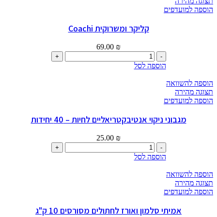
תצוגה מהירה
לניקוי
הוספה למועדפים
אוזניים
כלבים
קליקר ומשרוקית Coachi
50
יח'
69.00
₪
כמות
של
הוספה לסל
קליקר
ומשרוקית
הוספה להשוואה
Coachi
תצוגה מהירה
הוספה למועדפים
מגבוני ניקוי אנטיבקטריאליים לחיות – 40 יחידות
25.00
₪
כמות
של
הוספה לסל
מגבוני
ניקוי
הוספה להשוואה
אנטיבקטריאליים
תצוגה מהירה
לחיות
הוספה למועדפים
–
40
אמיתי סלמון ואורז לחתולים מסורסים 10 ק"ג
יחידות