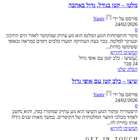
מלטז – קטן בגודל, גדול באהבה
פורסם על ידי
Yaniv
24/02/2026
0
מקור והתפתחות הגזע המלטז הוא גזע עתיק שמקושר לאזור הים התיכון
ובעיקר למלטה. כבר בעת העתיקה תועדו כלבים דומים במראה ובאופי
ששימשו כחיות...
המשיכו לקרוא
24
פבר
הבלוג שלנו
שיצו – כלב קטן עם אופי גדול
פורסם על ידי
Yaniv
24/02/2026
0
היסטוריה ומקור הגזע השיצו הוא גזע עתיק שמקורו בסין, והוא נחשב
לאחד מכלבי החצר המלכותית של הקיסרים. במשך מאות שנים גידלו
אותו כחיית לוו...
המשיכו לקרוא
G E T I N T O U C H