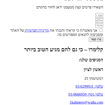
השאירו פרטים ונציג מטעמנו ידאג לחזור בהקדם
אני מאשר/ת כי קראתי והבנתי את
מדיניות הפרטיות
של האתר
ומסכים/ה לתנאים המפורטים בה.
צרו קשר
קלימרו – כי גם להם מגיע הטוב ביותר
הסניפים שלנו:
ראשון לציון
ז'בוטינסקי 25
טלפון: 03-6299931
טלפון נוסף: 03-9666959
1kalimero@walla.com