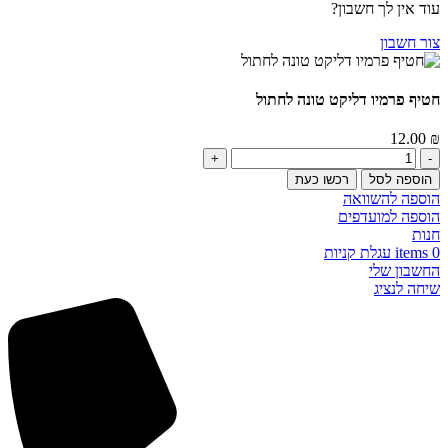
עוד אין לך חשבון?
צור חשבון
חטיף פרמיו דליקט טונה לחתול
12.00
₪
כמות
של
הוספה לסל
רכשו כעת
חטיף
הוספה להשוואה
פרמיו
הוספה למועדפים
דליקט
חנות
טונה
0
items
עגלת קניות
לחתול
החשבון שלי
שיחה לנציג