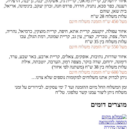
איזור ירושלים, קריית מלאכי, קריית גת, אשקלון, יבנה, גן יבנה, הרצליה,
רעננה, כפר סבא, נתניה, חדרה, פרדס חנה, זכרון יעקב, בינימינה, אריאל,
בית שאן, שוהם
עלות משלוח 28 ש"ח
מעל 450 ש"ח הזמנה משלוח חינם
איזור עפולה, יוקנעם, קריית אתא, חיפה, קריית מוצקין, כרמיאל, נהריה,
הגלי, צפת, טבריה, קצרין, עין גב, קריית שמונה, רמת הגולן, עכו
עלות משלוח בין 35 ש"ח
מעל 550 ש"ח הזמנה משלוח חינם
איזור שדרות, נתיבות, אופקים, צאלים, קריית ארבע, באר שבע, ערד,
דימונה, ירוחם, שדה בוקר, מצפה רמון, הערבה, יוטבתה, אילת
עלות משלוח בין 38 ש"ח (משתנה לפי איזור)
מעל 600 ש"ח הזמנה משלוח חינם
ניתן לבדוק אתנו משלוחים למקומות נוספים שלא צוינו…
זמן המשלוח החל מיום ההזמנה ועד 7 ימי עסקים. לבירורים על זמני
משלוח ניתן ליצור עמנו קשר טלפוני. טל"ח
מוצרים דומים
הוספה להשוואה
תצוגה מהירה