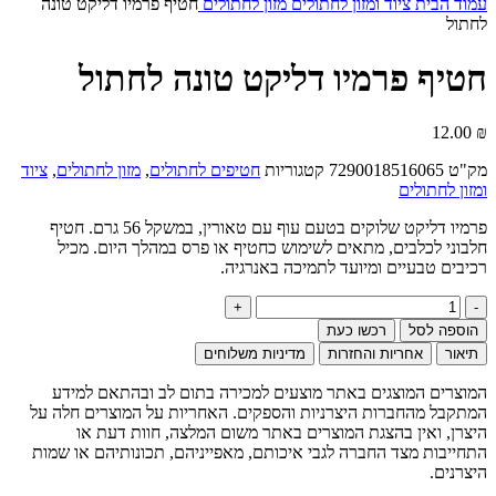
עמוד הבית
ציוד ומזון לחתולים
מזון לחתולים
חטיף פרמיו דליקט טונה
לחתול
חטיף פרמיו דליקט טונה לחתול
12.00
₪
מק"ט
7290018516065
קטגוריות
חטיפים לחתולים
,
מזון לחתולים
,
ציוד
ומזון לחתולים
פרמיו דליקט שלוקים בטעם עוף עם טאורין, במשקל 56 גרם. חטיף
חלבוני לכלבים, מתאים לשימוש כחטיף או פרס במהלך היום. מכיל
רכיבים טבעיים ומיועד לתמיכה באנרגיה.
כמות
של
הוספה לסל
רכשו כעת
חטיף
תיאור
אחריות והחזרות
מדיניות משלוחים
פרמיו
דליקט
המוצרים המוצגים באתר מוצעים למכירה בתום לב ובהתאם למידע
טונה
המתקבל מהחברות היצרניות והספקים. האחריות על המוצרים חלה על
לחתול
היצרן, ואין בהצגת המוצרים באתר משום המלצה, חוות דעת או
התחייבות מצד החברה לגבי איכותם, מאפייניהם, תכונותיהם או שמות
היצרנים.