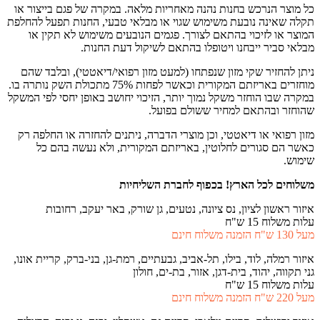
כל מוצר הנרכש בחנות נהנה מאחריות מלאה. במקרה של פגם בייצור או
תקלה שאינה נובעת משימוש שגוי או מבלאי טבעי, החנות תפעל להחלפת
המוצר או לזיכוי בהתאם לצורך. פגמים הנובעים משימוש לא תקין או
מבלאי סביר ייבחנו ויטופלו בהתאם לשיקול דעת החנות.
ניתן להחזיר שקי מזון שנפתחו (למעט מזון רפואי/דיאטטי), ובלבד שהם
מוחזרים באריזתם המקורית וכאשר לפחות 75% מתכולת השק נותרה בו.
במקרה שבו הוחזר משקל נמוך יותר, הזיכוי יחושב באופן יחסי לפי המשקל
שהוחזר ובהתאם למחיר ששולם בפועל.
מזון רפואי או דיאטטי, וכן מוצרי הדברה, ניתנים להחזרה או החלפה רק
כאשר הם סגורים לחלוטין, באריזתם המקורית, ולא נעשה בהם כל
שימוש.
משלוחים לכל הארץ!
בכפוף לחברת השליחיות
איזור ראשון לציון, נס ציונה, נטעים, גן שורק, באר יעקב, רחובות
עלות משלוח 15 ש"ח
מעל 130 ש"ח הזמנה משלוח חינם
איזור רמלה, לוד, בילו, תל-אביב, גבעתיים, רמת-גן, בני-ברק, קריית אונו,
גני תקווה, יהוד, בית-דגן, אזור, בת-ים, חולון
עלות משלוח 15 ש"ח
מעל 220 ש"ח הזמנה משלוח חינם