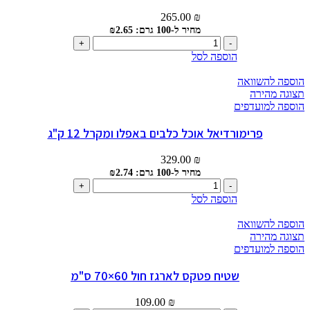
265.00
₪
מחיר ל-100 גרם: ₪2.65
כמות
של
הוספה לסל
אמיתי
סלמון
הוספה להשוואה
ואורז
תצוגה מהירה
לחתולים
הוספה למועדפים
מסורסים
10
פרימורדיאל אוכל כלבים באפלו ומקרל 12 ק"ג
ק"ג
329.00
₪
מחיר ל-100 גרם: ₪2.74
כמות
של
הוספה לסל
פרימורדיאל
אוכל
הוספה להשוואה
כלבים
תצוגה מהירה
באפלו
הוספה למועדפים
ומקרל
12
שטיח פטקס לארגז חול 60×70 ס"מ
ק"ג
109.00
₪