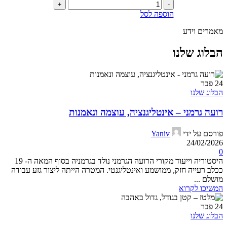
כמות
של
הוספה לסל
שטיח
פטקס
מאמרים וידע
לארגז
חול
הבלוג שלנו
60x70
ס"מ
24
פבר
הבלוג שלנו
רועה גרמני – אינטליגנציה, עוצמה ונאמנות
פורסם על ידי
Yaniv
24/02/2026
0
היסטוריה וייעוד מקורי הרועה הגרמני נולד בגרמניה בסוף המאה ה- 19
ככלב רעייה חזק, ממושמע ואינטליגנטי. המטרה הייתה ליצור גזע עבודה
מושלם ...
המשיכו לקרוא
24
פבר
הבלוג שלנו