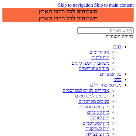
Skip to navigation
Skip to main content
משלוחים לכל רחבי הארץ
משלוחים לכל רחבי הארץ
בחירת קטגוריה
דגים
אקווריומים
מזון לדגים
משאבות חמצן לדגים
ציוד לאקווריומים
כל המוצרים
כללי
מכרסמים וזוחלים
אביזרים נלווים למכרסמים
חטיפים למכרסמים
כלובים מכרסמים
מזון חמוס וחולדה
מזון לאוגרים
מזון לארנב
מזון למכרסמים
מזון לשרקנים
מזון צ'ינצ'ילה