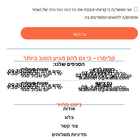
אני מאשר/ת כי קראתי והבנתי את
מדיניות הפרטיות
של האתר
ומסכים/ה לתנאים המפורטים בה.
צרו קשר
קלימרו – כי גם להם מגיע הטוב ביותר
הסניפים שלנו:
ראשון לציון
שעות פעילות
ז'בוטינסקי 25
ימים א'-ה': 09:30-20:30
טלפון: 03-6299931
ימי ו' וערבי חג 9:30-16:00
טלפון נוסף: 03-9666959
יום שבת: סגור
1kalimero@walla.com
נס ציונה
שעות פעילות
ויצמן 18
ימים א'-ה': 09:30-20:30
טלפון: 08-9419795
ימי ו' וערבי חג 9:30-16:00
1kalimero@walla.com
יום שבת: סגור
ניווט מהיר
אודות
בלוג
צור קשר
מדיניות משלוחים