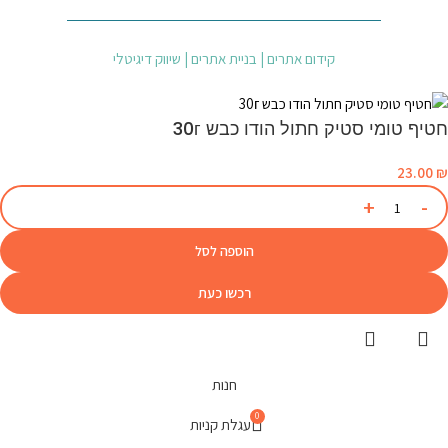
קידום אתרים | בניית אתרים | שיווק דיגיטלי
חטיף טומי סטיק חתול הודו כבש 30г
23.00
₪
הוספה לסל
רכשו כעת
חנות
0
עגלת קניות